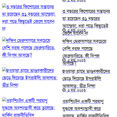
৫ মার্চ, ২০২৩
৩ বছরের কিশোরের সন্তানের
মা হয়েছেন ৩১ বছরের
আন্দ্রেয়া, ধরা পড়ে কিছুতেই
৫ মার্চ, ২০২৩
জেলে যাবেন না
দক্ষিণ মেরুসাগরে সবচেয়ে
বেশি বরফ গলেছে
ফেব্রুয়ারিতে, কী বিপদ
৫ মার্চ, ২০২৩
আসছে?
হুওয়ারা গ্রামে তাণ্ডবকারীদের
ছেড়ে দিয়েছে ইসরাইলি
আদালত; তীব্র নিন্দা
৫ মার্চ, ২০২৩
ওয়াশিংটন একটি পরমাণু
যুদ্ধকে অবশ্যম্ভাবী করে
তুলেছে: মার্কিন রাজনীতিবিদ