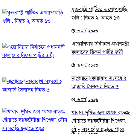
যুক্তরাষ্ট্রে পার্টিতে এলোপাথাড়ি
গুলি : নিহত ২, আহত ১৩
৬ মার্চ, ২০২৩
এস্তোনিয়ায় নির্বাচনে প্রধানমন্ত্রী
কালাসের রিফর্ম পার্টির জয়ী
৬ মার্চ, ২০২৩
নাগোরনো-কারাবাখ সংঘর্ষে ২
আজারি সৈন্যসহ নিহত ৫
৬ মার্চ, ২০২৩
খাবার, দূষিত জল থেকে বাড়ছে
ছোঁয়াচে ব্যাকটেরিয়া শিগেলা,
যৌন সংসর্গেও ছড়াতে পারে