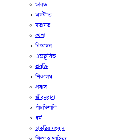
ভারত
অর্থনীতি
মতামত
খেলা
বিনোদন
এক্সক্লুসিভ
প্রযুক্তি
শিক্ষালয়
প্রবাস
জীবনধারা
পাঁচমিশালি
ধর্ম
চাকরির সংবাদ
শিল্প ও সাহিত্য