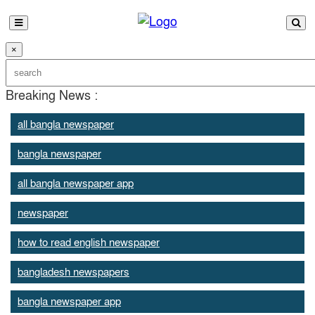
×
Breaking News :
all bangla newspaper
bangla newspaper
all bangla newspaper app
newspaper
how to read english newspaper
bangladesh newspapers
bangla newspaper app