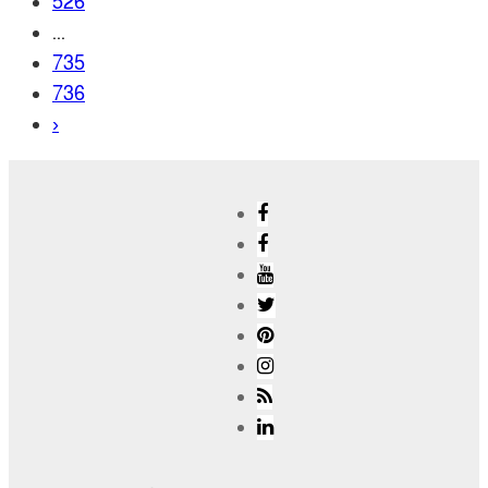
526
...
735
736
›