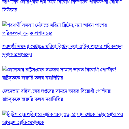
জাপানের জোরপূর্বক শ্রম নিয়ে বিরোধ নিস্পত্তির পরিকল্পনা ঘোষণা
সিউলের
শরণার্থী সমস্যা মেটাতে মরিয়া ব্রিটেন, নয়া আইন পাশের পরিকল্পনা
সুনাক প্রশাসনের
জেনেভায় রাষ্ট্রসংঘের দপ্তরের সামনে ভারত বিরোধী পোস্টার!
রাষ্ট্রদূতকে জরুরি তলব নয়াদিল্লির