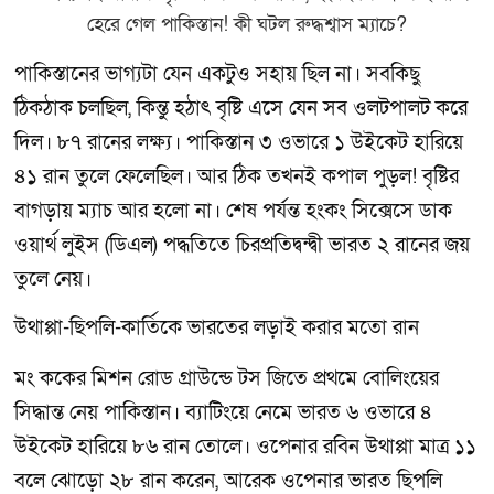
পাকিস্তানের ভাগ্যটা যেন একটুও সহায় ছিল না। সবকিছু
ঠিকঠাক চলছিল, কিন্তু হঠাৎ বৃষ্টি এসে যেন সব ওলটপালট করে
দিল। ৮৭ রানের লক্ষ্য। পাকিস্তান ৩ ওভারে ১ উইকেট হারিয়ে
৪১ রান তুলে ফেলেছিল। আর ঠিক তখনই কপাল পুড়ল! বৃষ্টির
বাগড়ায় ম্যাচ আর হলো না। শেষ পর্যন্ত হংকং সিক্সেসে ডাক
ওয়ার্থ লুইস (ডিএল) পদ্ধতিতে চিরপ্রতিদ্বন্দ্বী ভারত ২ রানের জয়
তুলে নেয়।
উথাপ্পা-ছিপলি-কার্তিকে ভারতের লড়াই করার মতো রান
মং ককের মিশন রোড গ্রাউন্ডে টস জিতে প্রথমে বোলিংয়ের
সিদ্ধান্ত নেয় পাকিস্তান। ব্যাটিংয়ে নেমে ভারত ৬ ওভারে ৪
উইকেট হারিয়ে ৮৬ রান তোলে। ওপেনার রবিন উথাপ্পা মাত্র ১১
বলে ঝোড়ো ২৮ রান করেন, আরেক ওপেনার ভারত ছিপলি