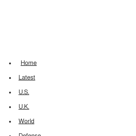
Home
Latest
U.S.
U.K.
World