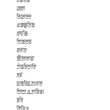
খেলা
বিনোদন
এক্সক্লুসিভ
প্রযুক্তি
শিক্ষালয়
প্রবাস
জীবনধারা
পাঁচমিশালি
ধর্ম
চাকরির সংবাদ
শিল্প ও সাহিত্য
ছবি
ভিডিও