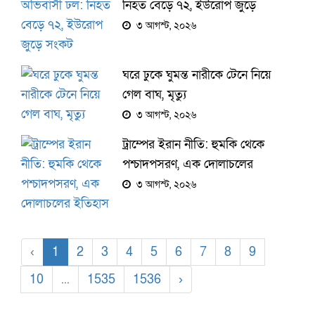
নিহত বেড়ে ৭২, ইউরোপ জুড়ে
সংকট
৩ আগস্ট, ২০২৬
ঘরে ঢুকে ঘুমন্ত নারীকে টেনে নিয়ে
গেল বাঘ, মৃত্যু
৩ আগস্ট, ২০২৬
ট্রাম্পের ইরান নীতি: হুমকি থেকে
পশ্চাদপসরণ, এক দোলাচলের
ইতিহাস
৩ আগস্ট, ২০২৬
‹
1
2
3
4
5
6
7
8
9
10
...
1535
1536
›