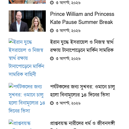
Kelce's Wedding Vows
৩ আগস্ট, ২০২৬
Were 'Beautiful' and Funny
Prince William and Princess
Kate Pause Summer Break
for Commonwealth Games
৩ আগস্ট, ২০২৬
Appearance
ইরান যুদ্ধে ইসরায়েল ও নিজস্ব স্বার্থ
রক্ষায় টানাপোড়েনে মার্কিন সামরিক
বাহিনী
৩ আগস্ট, ২০২৬
পর্যটকদের জন্য সুখবর: ওমানে চালু
হলো বিনামূল্যের ১৪ দিনের ভিসা
৩ আগস্ট, ২০২৬
প্রাপ্তবয়স্ক নারীদের ধর্ম ও জীবনসঙ্গী