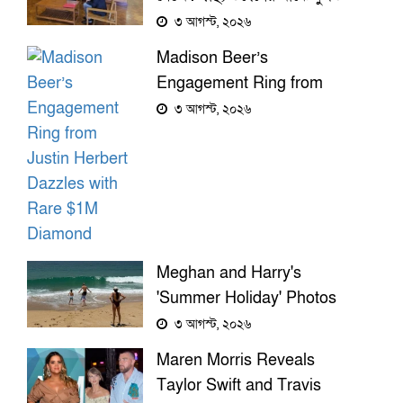
ছবি প্রকাশ
৩ আগস্ট, ২০২৬
Madison Beer’s
Engagement Ring from
Justin Herbert Dazzles with
৩ আগস্ট, ২০২৬
Rare $1M Diamond
Meghan and Harry's
'Summer Holiday' Photos
Reignite Privacy Debate
৩ আগস্ট, ২০২৬
Maren Morris Reveals
Taylor Swift and Travis