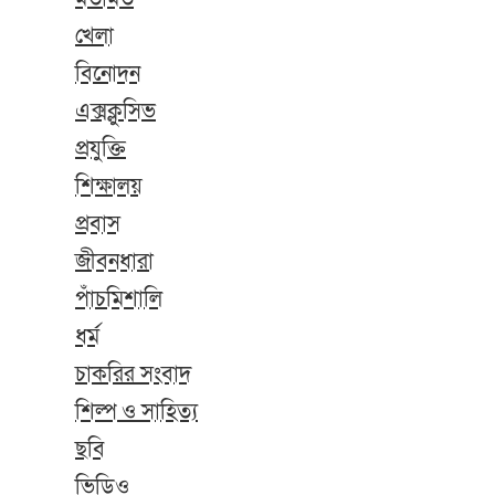
খেলা
বিনোদন
এক্সক্লুসিভ
প্রযুক্তি
শিক্ষালয়
প্রবাস
জীবনধারা
পাঁচমিশালি
ধর্ম
চাকরির সংবাদ
শিল্প ও সাহিত্য
ছবি
ভিডিও