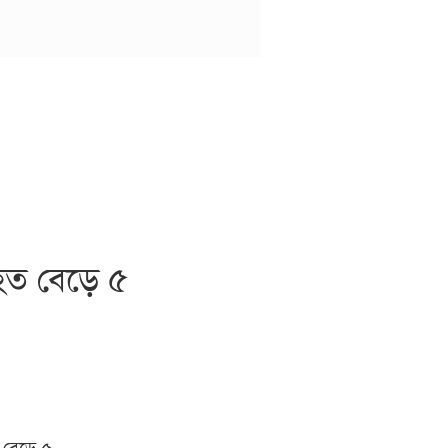
িহত বেড়ে ৫