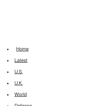
Home
Latest
U.S.
U.K.
World