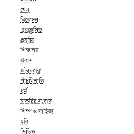
খেলা
বিনোদন
এক্সক্লুসিভ
প্রযুক্তি
শিক্ষালয়
প্রবাস
জীবনধারা
পাঁচমিশালি
ধর্ম
চাকরির সংবাদ
শিল্প ও সাহিত্য
ছবি
ভিডিও