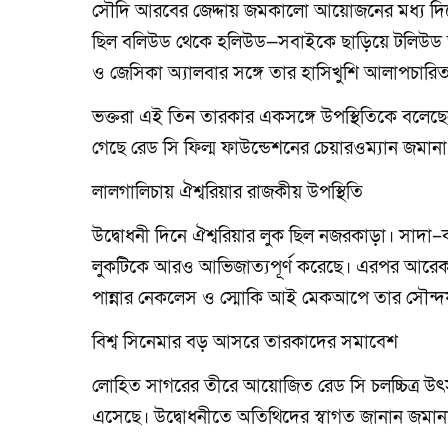
সৌদি আরবের জেদ্দায় জমকালো আয়োজনের মধ্য দিয়ে 
ছিল বলিউড থেকে হলিউড—সবাইকে ছাড়িয়ে টলিউড ত
ও জেসিকা অ্যালবার সঙ্গে তার হাসিখুশি আলাপচারিত
ভক্তরা এই তিন তারকার একসঙ্গে উপস্থিতিকে বলেছে
গেছে রেড সি ফিল্ম ফাউন্ডেশনের চেয়ারওম্যান জম
লালগালিচায় ঐশ্বরিয়ার রাজকীয় উপস্থিতি
উদ্বোধনী দিনে ঐশ্বরিয়ার লুক ছিল নজরকাড়া। সাদা
লুকটিকে আরও আভিজাত্যপূর্ণ করেছে। এরপর আরেক 
পান্নার নেকলেস ও স্মোকি আই মেকআপে তার সৌন্দর্
বিশ্ব সিনেমার বড় আসরে তারকাদের সমাবেশ
লোহিত সাগরের তীরে আয়োজিত রেড সি চলচ্চিত্র উৎস
এসেছে। উদ্বোধনীতে অতিথিদের স্বাগত জানান জমা