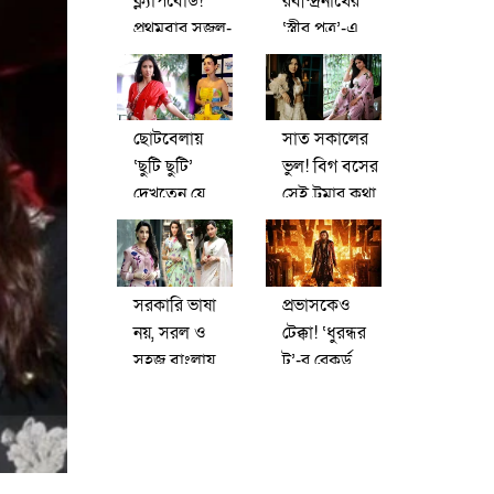
ক্ল্যাপবোর্ড!
রবীন্দ্রনাথের
প্রথমবার সজল-
‘স্ত্রীর পত্র’-এ
মিষ্টি জুটি,
মৃণালিনী হচ্ছেন
শিরোনাম
সামিয়া অথই!
‘দুজনে’
ছোটবেলায়
সাত সকালের
‘ছুটি ছুটি’
ভুল! বিগ বসের
দেখতেন যে
সেই ট্রমার কথা
মনামী, মঞ্চে
খুলে বললেন
এলেন সেই
তানিশা
চমকে!
সরকারি ভাষা
প্রভাসকেও
নয়, সরল ও
টেক্কা! ‘ধুরন্ধর
সহজ বাংলায়
টু’-র রেকর্ড
পড়ুন নোরার
আয়ে চোখ
প্রায়শ্চিত্তের
কপালে
গল্প
ইন্ডাস্ট্রির