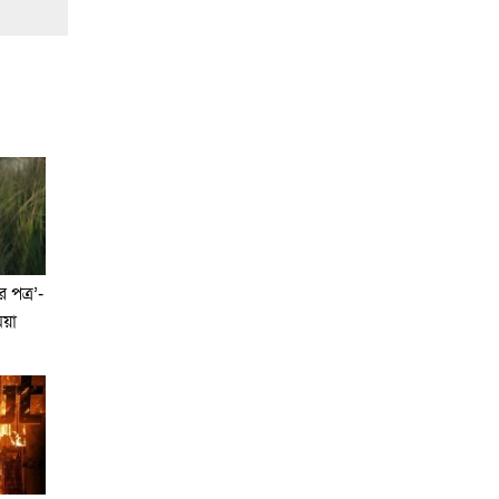
র পত্র’-
িয়া