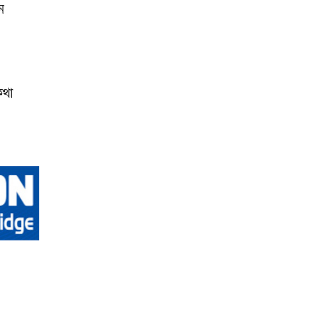
ন
কথা