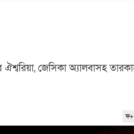
শ্বরিয়া, জেসিকা অ্যালবাসহ তারক
ফ+