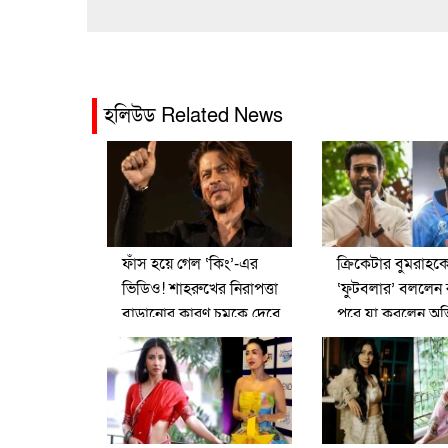
হলিউড Related News
ফাঁস হয়ে গেল ‘কিং’-এর
ক্রিকেটার বুমরাহক
ভিডিও! শাহরুখের নিরাপত্তা
‘ফুটবলার’ বললেন 
বাড়ানোর কারণ চমকে দেবে
পরে যা করলেন অভ