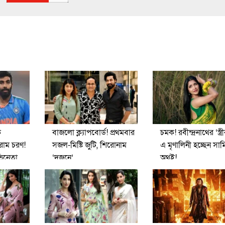
ে
বাজলো ক্ল্যাপবোর্ড! প্রথমবার
চমক! রবীন্দ্রনাথের ‘স্ত্রী
রাম চরণ!
সজল-মিষ্টি জুটি, শিরোনাম
এ মৃণালিনী হচ্ছেন সাম
িনেতা
‘দুজনে’
অথই!