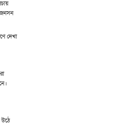
িচায়
া জনসন
োণে দেখা
রো
নে।
য় উঠে