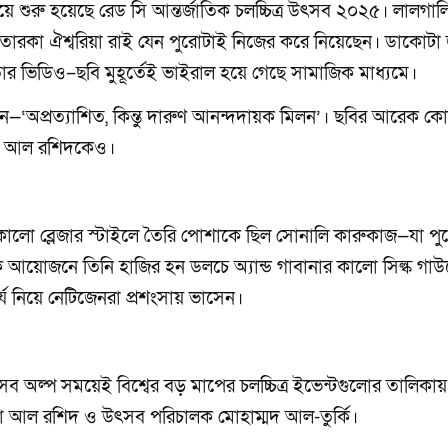
শুরু হয়েছে রেড সি আন্তর্জাতিক চলচ্চিত্র উৎসব ২০২৫। লালগাল
ারকা ঐশ্বরিয়া রাই যেন পুরোটাই নিজের করে নিয়েছেন। ডাকোট
ার ভিডিও–ছবি মুহূর্তেই ভাইরাল হয়ে গেছে সামাজিক মাধ্যমে।
ন—‘অপ্রত্যাশিত, কিন্তু দারুণ আনন্দদায়ক মিলন’। ছবির আরেক ক
ানা আল রশিদকেও।
–কালো ব্লেজার স্টাইলে তৈরি পোশাকে ছিল সোনালি কারুকাজ—যা পু
আয়োজনে তিনি হাজির হন ডলচে অ্যান্ড গাবানার কালো সিল্ক গাউ
য নিয়ে নেটিজেনরা প্রশংসায় ভাসেন।
ব অল্প সময়েই বিশ্বের বড় মাপের চলচ্চিত্র ইভেন্টগুলোর তালিকা
না আল রশিদ ও উৎসব পরিচালক মোহাম্মদ আল-তুর্কি।