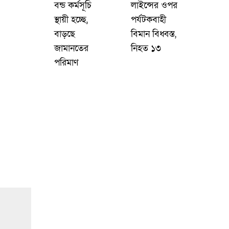
বন্ড কর্মসূচি
লাইন্সের ওপর
স্থায়ী হচ্ছে,
পর্যটকবাহী
বাড়ছে
বিমান বিধ্বস্ত,
জামানতের
নিহত ১৩
পরিমাণ