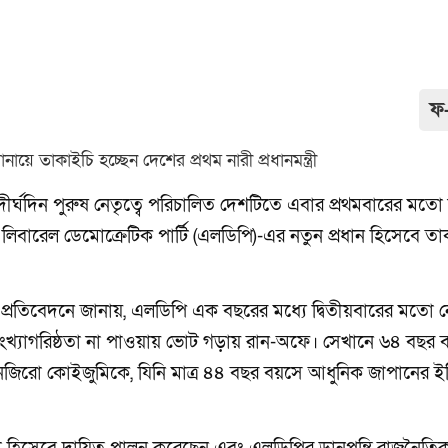
ফ
্ঘদিন পুরুষ নেতৃত্বে পরিচালিত দেশটিতে এবার প্রথমবারের মতো 
ীন লিবারেল ডেমোক্রেটিক পার্টি (এলডিপি)-এর নতুন প্রধান হিসেবে ত
ক প্রতিবেদনে জানায়, এলডিপি এক বছরের মধ্যে দ্বিতীয়বারের মতো নে
উই সংখ্যাগরিষ্ঠতা না পাওয়ায় ভোট গড়ায় রান-অফে। সেখানে ৬৪ বছর 
শিনজিরো কোইজুমিকে, যিনি মাত্র ৪৪ বছর বয়সে আধুনিক জাপানের 