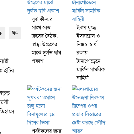
সুই কী-এর
সাথে রেড
ইরান যুদ্ধে
+
ফ-
ক্রসের বৈঠক:
ইসরায়েল ও
স্বাস্থ্য উদ্বেগের
নিজস্ব স্বার্থ
মাঝে দুর্লভ ছবি
রক্ষায়
নারী
প্রকাশ
টানাপোড়েনে
মার্কিন সামরিক
াকাইচির
বাহিনী
তৃত্ব
বয়সী
ইতিহাসে
পর্যটকদের জন্য