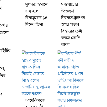
ক
সুখবর: ওমানে
মধ্যপ্রাচ্যের
ে।
চালু হলো
উত্তেজনা
বিনামূল্যের ১৪
নিরসনে ট্রাম্পের
দিনের ভিসা
ওপর প্রভাব
সরকার
বিস্তারের চেষ্টা
 কোনো
করছে সৌদি
আরব
কাইচির
মো,
তির
আর
আমেরিকাকে