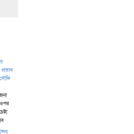
েজনা
র ওপর
েষ্টা
রব