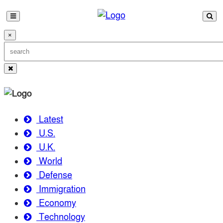
×
Latest
U.S.
U.K.
World
Defense
Immigration
Economy
Technology