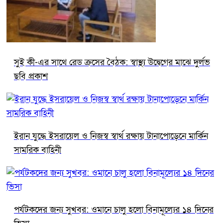
সুই কী-এর সাথে রেড ক্রসের বৈঠক: স্বাস্থ্য উদ্বেগের মাঝে দুর্লভ
ছবি প্রকাশ
ইরান যুদ্ধে ইসরায়েল ও নিজস্ব স্বার্থ রক্ষায় টানাপোড়েনে মার্কিন
সামরিক বাহিনী
পর্যটকদের জন্য সুখবর: ওমানে চালু হলো বিনামূল্যের ১৪ দিনের