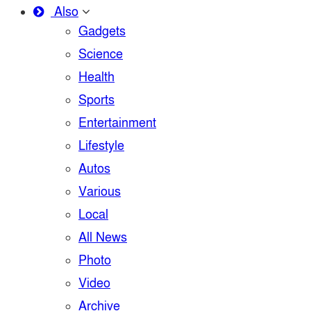
Also
Gadgets
Science
Health
Sports
Entertainment
Lifestyle
Autos
Various
Local
All News
Photo
Video
Archive