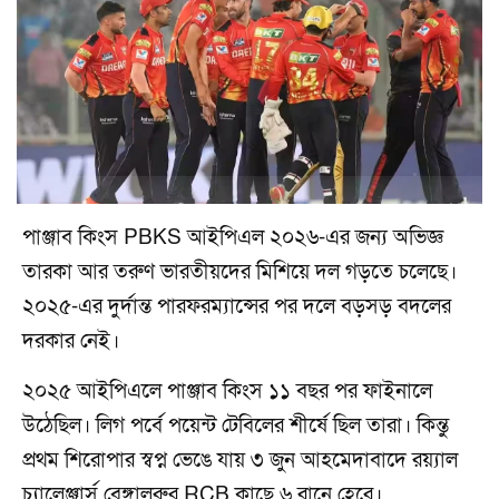
পাঞ্জাব কিংস PBKS আইপিএল ২০২৬-এর জন্য অভিজ্ঞ
তারকা আর তরুণ ভারতীয়দের মিশিয়ে দল গড়তে চলেছে।
২০২৫-এর দুর্দান্ত পারফরম্যান্সের পর দলে বড়সড় বদলের
দরকার নেই।
২০২৫ আইপিএলে পাঞ্জাব কিংস ১১ বছর পর ফাইনালে
উঠেছিল। লিগ পর্বে পয়েন্ট টেবিলের শীর্ষে ছিল তারা। কিন্তু
প্রথম শিরোপার স্বপ্ন ভেঙে যায় ৩ জুন আহমেদাবাদে রয়্যাল
চ্যালেঞ্জার্স বেঙ্গালুরুর RCB কাছে ৬ রানে হেরে।