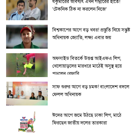
র্যকুমারের ভবিষ্যৎ এখন গম্ভীরের হাতে!
‘টেকনিক ঠিক না করলেন নিজে’
বিশ্বকাপের আগে বড় খবর! প্রস্তুতি নিয়ে সন্তুষ্ট
অধিনায়ক জ্যোতি, লক্ষ্য এবার জয়
অফসাইড বিতর্কে উত্তপ্ত আইএফএ লিগ,
খেলোয়াড়দের মারধরে মাঠেই অসুস্থ হয়ে
পড়লেন রেফারি
সাফ শুরুর আগে বড় চমক! বাংলাদেশ বদলে
ফেলল অধিনায়ক
ঈদের আগে জমে উঠছে ঢাকা লিগ, মাঠে
ফিরছেন জাতীয় দলের তারকারা