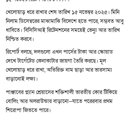
খেলোয়াড় ধরে রাখার শেষ তারিখ ১৫ নভেম্বর ২০২৫। মিনি
নিলাম ডিসেম্বরের মাঝামাঝি বিদেশে হতে পারে, সম্ভবত আবু
ধাবিতে। বিসিসিআই রিটেনশনের সময়েই ভেন্যু আর তারিখ
নিশ্চিত করবে।
রিপোর্ট বলছে, দলগুলো এখন পার্সের টাকা আর স্কোয়াড
দেখে টার্গেটেড কেনাকাটার জায়গা তৈরি করছে। মূল
খেলোয়াড় ধরে রাখা, অতিরিক্ত নাম ছাড়া আর ভারসাম্য
বাড়ানোই লক্ষ্য।
পাঞ্জাবের প্ল্যান শ্রেয়াসের শক্তিশালী ভারতীয় কোর টিকিয়ে
বোলিং আর অলরাউন্ডার বাড়ানো—যাতে পরেরবার প্রথম
শিরোপা জিততে পারে।