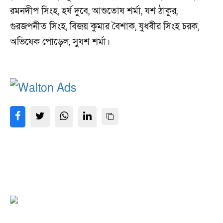
রমনদীপ সিংহ, হর্ষ দুবে, আশুতোষ শর্মা, যশ ঠাকুর,
গুরজপনীত সিংহ, বিজয় কুমার বৈশাক, যুধবীর সিংহ চরক,
অভিষেক পোড়েল, সুযশ শর্মা।