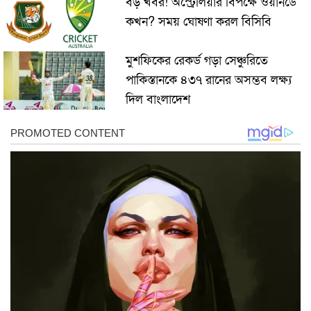
বড় খবর! অস্ট্রেলিয়ার বিপক্ষে ওয়ানডে
কখন? সময় ঘোষণা করল বিসিবি
মুশফিকের রেকর্ড গড়া সেঞ্চুরিতে
পাকিস্তানকে ৪৩৭ রানের অসম্ভব লক্ষ্য
দিল বাংলাদেশ