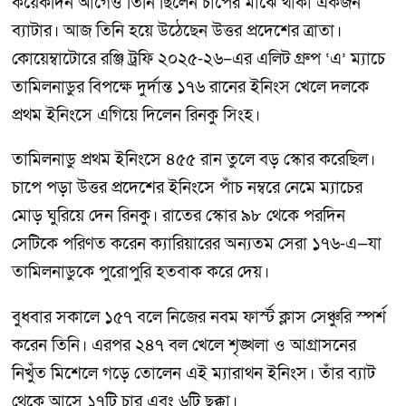
কয়েকদিন আগেও তিনি ছিলেন চাপের মাঝে থাকা একজন
ব্যাটার। আজ তিনি হয়ে উঠেছেন উত্তর প্রদেশের ত্রাতা।
কোয়েম্বাটোরে রঞ্জি ট্রফি ২০২৫-২৬–এর এলিট গ্রুপ ‘এ’ ম্যাচে
তামিলনাডুর বিপক্ষে দুর্দান্ত ১৭৬ রানের ইনিংস খেলে দলকে
প্রথম ইনিংসে এগিয়ে দিলেন রিনকু সিংহ।
তামিলনাডু প্রথম ইনিংসে ৪৫৫ রান তুলে বড় স্কোর করেছিল।
চাপে পড়া উত্তর প্রদেশের ইনিংসে পাঁচ নম্বরে নেমে ম্যাচের
মোড় ঘুরিয়ে দেন রিনকু। রাতের স্কোর ৯৮ থেকে পরদিন
সেটিকে পরিণত করেন ক্যারিয়ারের অন্যতম সেরা ১৭৬-এ—যা
তামিলনাডুকে পুরোপুরি হতবাক করে দেয়।
বুধবার সকালে ১৫৭ বলে নিজের নবম ফার্স্ট ক্লাস সেঞ্চুরি স্পর্শ
করেন তিনি। এরপর ২৪৭ বল খেলে শৃঙ্খলা ও আগ্রাসনের
নিখুঁত মিশেলে গড়ে তোলেন এই ম্যারাথন ইনিংস। তাঁর ব্যাট
থেকে আসে ১৭টি চার এবং ৬টি ছক্কা।