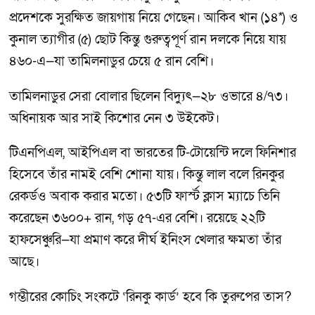
প্রদেশকে সুরক্ষিত জায়গায় নিয়ে গেছেন। আকিব খান (১৪*) ও
কুনাল ত্যাগীর (৫) ছোট কিন্তু গুরুত্বপূর্ণ রান দলকে নিয়ে যায়
৪৬০-এ—যা তামিলনাডুর চেয়ে ৫ রান বেশি।
তামিলনাডুর সেরা বোলার ছিলেন বিদ্যুৎ—২৮ ওভারে ৪/৭৩।
অধিনায়ক আর সাই কিশোর নেন ৩ উইকেট।
টিএনপিএল, আইপিএল বা ভারতের টি-টোয়েন্টি দলে ফিনিশার
হিসেবে তাঁর নামই বেশি শোনা যায়। কিন্তু লাল বলে রিনকুর
রেকর্ডও অবাক করার মতো। ৫৩টি ফার্স্ট ক্লাস ম্যাচে তিনি
করেছেন ৩৬০০+ রান, গড় ৫৭-এর বেশি। রয়েছে ২২টি
হাফসেঞ্চুরি—যা প্রমাণ করে দীর্ঘ ইনিংস খেলার ক্ষমতা তাঁর
আছে।
গম্ভীরের কোচিং সংকটে ‘রিনকু কার্ড’ হবে কি তুরুপের তাস?