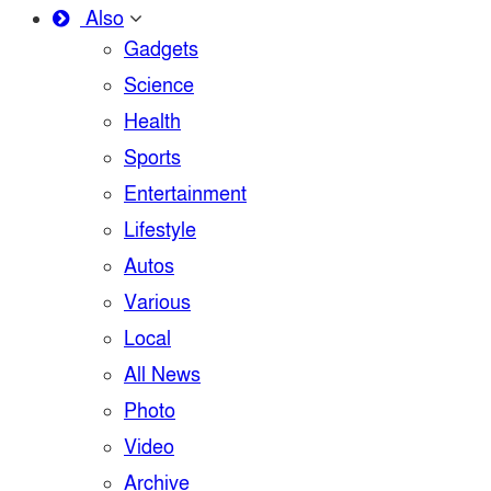
Also
Gadgets
Science
Health
Sports
Entertainment
Lifestyle
Autos
Various
Local
All News
Photo
Video
Archive