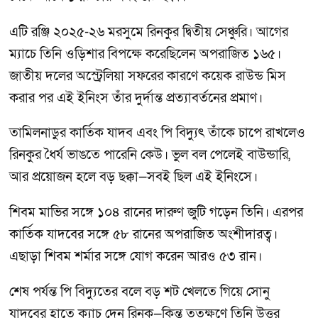
এটি রঞ্জি ২০২৫-২৬ মরসুমে রিনকুর দ্বিতীয় সেঞ্চুরি। আগের
ম্যাচে তিনি ওড়িশার বিপক্ষে করেছিলেন অপরাজিত ১৬৫।
জাতীয় দলের অস্ট্রেলিয়া সফরের কারণে কয়েক রাউন্ড মিস
করার পর এই ইনিংস তাঁর দুর্দান্ত প্রত্যাবর্তনের প্রমাণ।
তামিলনাডুর কার্তিক যাদব এবং পি বিদ্যুৎ তাঁকে চাপে রাখলেও
রিনকুর ধৈর্য ভাঙতে পারেনি কেউ। ভুল বল পেলেই বাউন্ডারি,
আর প্রয়োজন হলে বড় ছক্কা—সবই ছিল এই ইনিংসে।
শিবম মাভির সঙ্গে ১০৪ রানের দারুণ জুটি গড়েন তিনি। এরপর
কার্তিক যাদবের সঙ্গে ৫৮ রানের অপরাজিত অংশীদারত্ব।
এছাড়া শিবম শর্মার সঙ্গে যোগ করেন আরও ৫৩ রান।
শেষ পর্যন্ত পি বিদ্যুতের বলে বড় শট খেলতে গিয়ে সোনু
যাদবের হাতে ক্যাচ দেন রিনকু—কিন্তু ততক্ষণে তিনি উত্তর