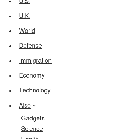
U.S.
U.K.
World
Defense
Immigration
Economy
Technology
Also
Gadgets
Science