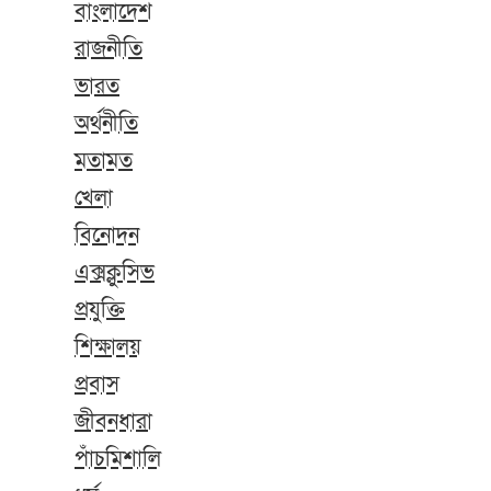
বাংলাদেশ
রাজনীতি
ভারত
অর্থনীতি
মতামত
খেলা
বিনোদন
এক্সক্লুসিভ
প্রযুক্তি
শিক্ষালয়
প্রবাস
জীবনধারা
পাঁচমিশালি