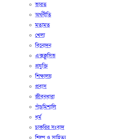
ভারত
অর্থনীতি
মতামত
খেলা
বিনোদন
এক্সক্লুসিভ
প্রযুক্তি
শিক্ষালয়
প্রবাস
জীবনধারা
পাঁচমিশালি
ধর্ম
চাকরির সংবাদ
শিল্প ও সাহিত্য