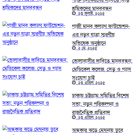
শক্তিশালীকরণের দাবিতে বিড়ি
শ্রমিকদের মানববন্ধন
২৩ জুলাই, ২০২৫
গাজী মানব কল্যাণ ফাউন্ডেশন-
এর নতুন যাত্রা স্মরণীয়
অভিষেক অনুষ্ঠানে
২ মে, ২০২৫
ভোলাবাসীর দাবিতে মানববন্ধন:
মেডিকেল কলেজ, সেতু ও গ্যাস
সংযোগ চাই
২৩ এপ্রিল, ২০২৫
ঢাকায় চট্টগ্রাম সমিতির বিশেষ
সভা: নতুন পরিকল্পনা ও
রাজনৈতিক প্রতিবাদ
২৩ এপ্রিল, ২০২৫
অন্ধকার ঝড়ে মেঘনায় ডুবে