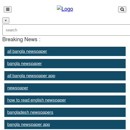
×
Breaking News :
all bangla newspaper
bangla newspaper
all bangla newspaper app
newspaper
how to read english newspaper
bangladesh newspapers
bangla newspaper app