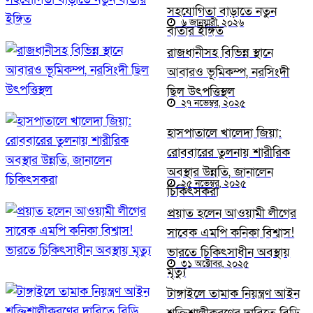
সহযোগিতা বাড়াতে নতুন
৬ জানুয়ারী, ২০২৬
বার্তার ইঙ্গিত
রাজধানীসহ বিভিন্ন স্থানে
আবারও ভূমিকম্প, নরসিংদী
ছিল উৎপত্তিস্থল
২৭ নভেম্বর, ২০২৫
হাসপাতালে খালেদা জিয়া:
রোববারের তুলনায় শারীরিক
অবস্থার উন্নতি, জানালেন
২৫ নভেম্বর, ২০২৫
চিকিৎসকরা
প্রয়াত হলেন আওয়ামী লীগের
সাবেক এমপি কনিকা বিশ্বাস!
ভারতে চিকিৎসাধীন অবস্থায়
৩১ অক্টোবর, ২০২৫
মৃত্যু
টাঙ্গাইলে তামাক নিয়ন্ত্রণ আইন