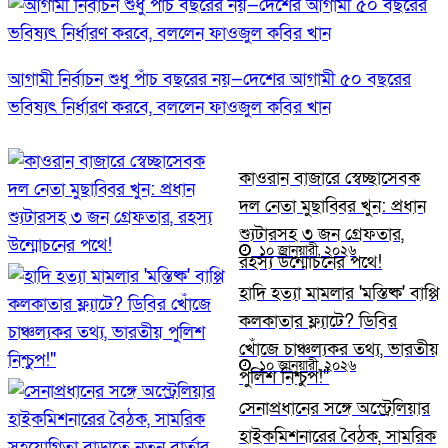
আগামী নির্বাচন শুধু পাঁচ বছরের নয়—দেশের আগামী ৫০ বছরের
ভবিষ্যৎ নির্ধারণ করবে, বললেন ফাওজুল কবির খান
কাওরান বাজারে স্বেচ্ছাসেবক
দল নেতা মুছাব্বির খুন: প্রধান
শ্যুটারসহ ৩ জন গ্রেফতার,
১০ জানুয়ারী, ২০২৬
রহস্য উন্মোচনের পথে!
হাদি হত্যা মামলার 'মস্তিষ্ক' বাপ্পি
কলকাতার ফ্ল্যাটে? ডিবির
খোঁজে চাঞ্চল্যকর তথ্য, ভারতীয়
১০ জানুয়ারী, ২০২৬
পুলিশ নিশ্চুপ!"
সেনাপ্রধানের সঙ্গে অস্ট্রেলিয়ার
হাইকমিশনারের বৈঠক, সামরিক