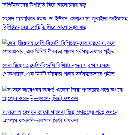
সংসদ গ্যালারিতে চমক! ড. ইউনূস, সেনাপ্রধান, জুবাইদা-জাইমাসহ
বিশিষ্টজনদের উপস্থিতি ঘিরে আলোচনার ঝড়
লেদা জিয়াসহ দেশি-বিদেশি বিশিষ্টজনদের স্মরণে সংসদে
শোকপ্রস্তাব, এক মিনিট নীরবতা পালন সর্বসম্মতভাবে গৃহীত
সংসদে আবেগঘন ভাষণ! খালেদা জিয়া গণতন্ত্রের প্রশ্নে কখনো
আপোস করেননি—বললেন মির্জা ফখরুল