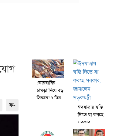
িযোগ
কোরবানির
চামড়া নিয়ে বড়
সিদ্ধান্ত! ৭ দিন
ফ-
ঢাকায় ঢুকতে
ঈদযাত্রায় স্বস্তি
পারবে না
দিতে যা করছে
সরকার,
জানালেন