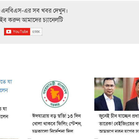
 এনবিএস-এর সব খবর দেখুন।
্রাইব করুন আমাদের চ্যানেলটি
তে যা
ঈদযাত্রায় বড় স্বস্তি! ১৩ দিন
জুনেই চীন যাচ্ছেন প্রধানম
ালেন
খোলা থাকবে ফিলিং স্টেশন,
তারেক! বেইজিংয়ের 
চমকালো নির্দেশনা দিল
আমন্ত্রণে নতুন যুগের সম