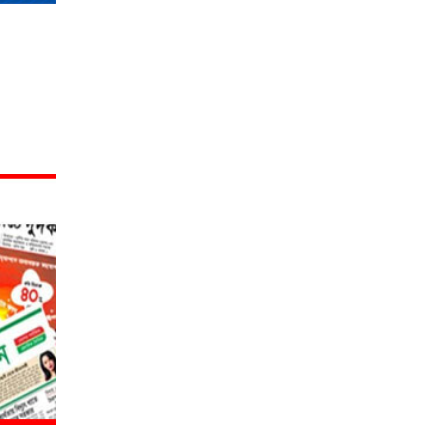
তারেক
রহমানের, সব
দলের
সহযোগিতা
চাইলেন
প্রধানমন্ত্রী