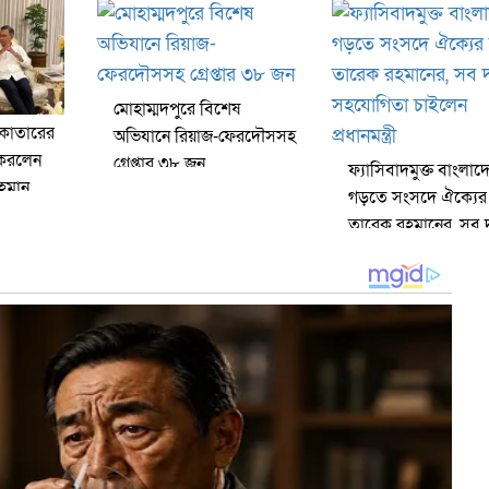
সরকার
মোহাম্মদপুরে বিশেষ
 কাতারের
অভিযানে রিয়াজ-ফেরদৌসসহ
াৎ করলেন
গ্রেপ্তার ৩৮ জন
ফ্যাসিবাদমুক্ত বাংলাদ
রহমান
গড়তে সংসদে ঐক্যের
তারেক রহমানের, সব
সহযোগিতা চাইলেন
প্রধানমন্ত্রী