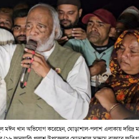
 আব্দুল মঈন খান অভিযোগ করেছেন, ঘোড়াশাল-পলাশ এলাকায় দরিদ্র ম
র (২৬ জানুয়ারি) পলাশ উপজেলার ঘোড়াশাল সাদ্দাম বাজারে ক্ষতিগ্রস