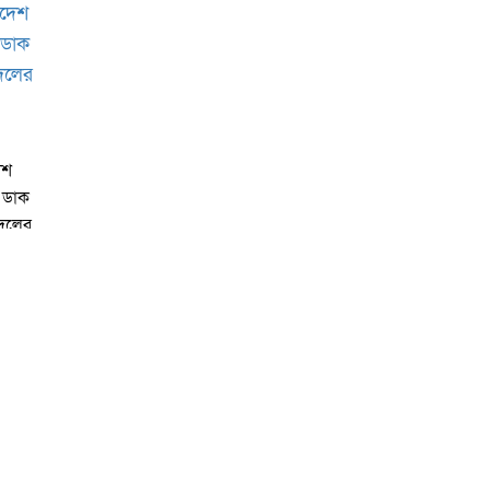
েশ
 ডাক
 দলের