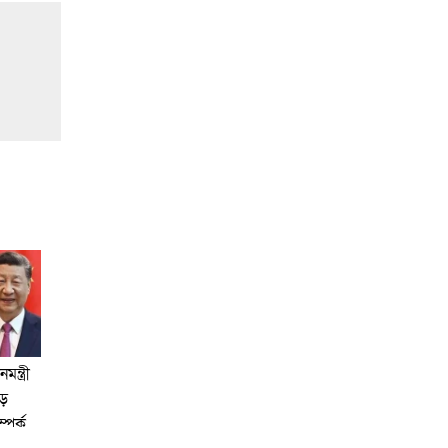
ন্ত্রী
বড়
্পর্ক