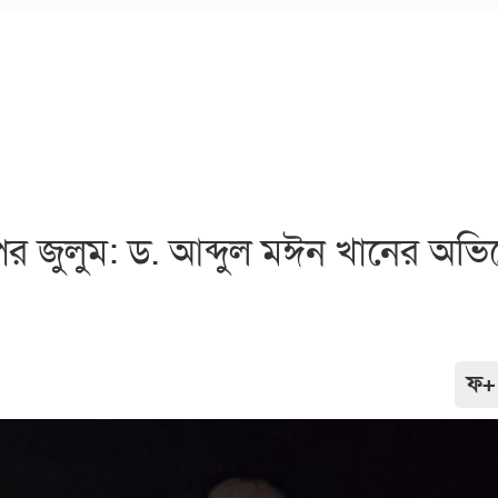
 উপর জুলুম: ড. আব্দুল মঈন খানের অভ
ফ+