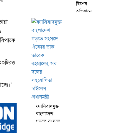
বিশেষ
জবাবদিহিমূলক
অভিযানে
শক্তিশালী
রিয়াজ-
বাহিনী গড়তে
তারা
ফেরদৌসসহ
চায় সরকার
ও
গ্রেপ্তার ৩৮ জন
 বিপাকে
৩০০টিরও
চ্ছে।"
ফ্যাসিবাদমুক্ত
বাংলাদেশ
গড়তে সংসদে
ঐক্যের ডাক