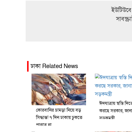
ইউটিউবে
সাবস্ক
ঢাকা Related News
ঈদযাত্রায় স্বস্তি দি
কোরবানির চামড়া নিয়ে বড়
করছে সরকার, জান
সিদ্ধান্ত! ৭ দিন ঢাকায় ঢুকতে
সড়কমন্ত্রী
পারবে না