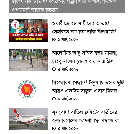
ঢাকায় বড় অতিথি! কাতারের মন্ত্রীর সঙ্গে সাক্ষাৎ করলেন
প্রধানমন্ত্রী তারেক রহমান
ওয়ারীতে ব্যবসায়ীদের আতঙ্ক!
সেহরিতে জাগানো নাকি চাঁদাবাজি!
৯ মার্চ, ২০২৬
আলোচিত আবু সাঈদ হত্যা মামলা,
ট্রাইব্যুনালের চূড়ান্ত রায় ৯ এপ্রিল
ঘোষণার দিন নির্ধারণ
৫ মার্চ, ২০২৬
বিস্ফোরক সিদ্ধান্ত! ঈদুল ফিতরের ছুটি
আরও একদিন বাড়ল, এবার মিলল
টানা ৭ দিনের সুপার লং উইকেন্ড!
৫ মার্চ, ২০২৬
সুসংবাদ! বাতিল ফ্লাইটের যাত্রীদের
জন্য বিমানের ঘোষণা, ফ্রি রিফান্ড বা
তারিখ বদলের সুযোগ
৫ মার্চ, ২০২৬