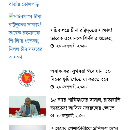
সচিবালয়ে চীনা রাষ্ট্রদূতের সাক্ষাৎ!
তারেক রহমানকে শি-লি’র শুভেচ্ছা,
মিলল চীন সফরের আমন্ত্রণ
২৩ ফেব্রুয়ারী, ২০২৬
অবাক করা সুখবর! ঈদে টানা ১০
দিনের ছুটি পেতে যা করতে হবে
২৩ ফেব্রুয়ারী, ২০২৬
১৫ বছর পাকিস্তানের দালাল, রাতারাতি
ভারতের! আসিফ নজরুলের ক্ষোভে
ফেটে পড়া বক্তব্য
১০ জানুয়ারী, ২০২৬
৫ হাজার পেশাজীবীকে প্রশিক্ষণ দেবে