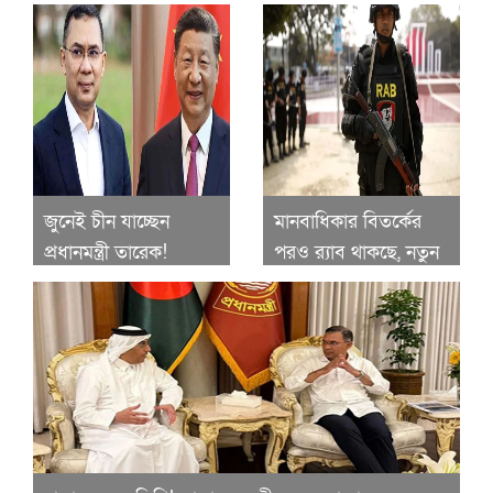
সড়কমন্ত্রী
স্টেশন, চমকালো
নির্দেশনা দিল সরকার
জুনেই চীন যাচ্ছেন
মানবাধিকার বিতর্কের
প্রধানমন্ত্রী তারেক!
পরও র‍্যাব থাকছে, নতুন
বেইজিংয়ের বড় আমন্ত্রণে
আইনে জবাবদিহিমূলক
নতুন যুগের সম্পর্ক
শক্তিশালী বাহিনী গড়তে
চায় সরকার