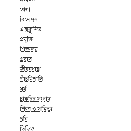
খেলা
বিনোদন
এক্সক্লুসিভ
প্রযুক্তি
শিক্ষালয়
প্রবাস
জীবনধারা
পাঁচমিশালি
ধর্ম
চাকরির সংবাদ
শিল্প ও সাহিত্য
ছবি
ভিডিও