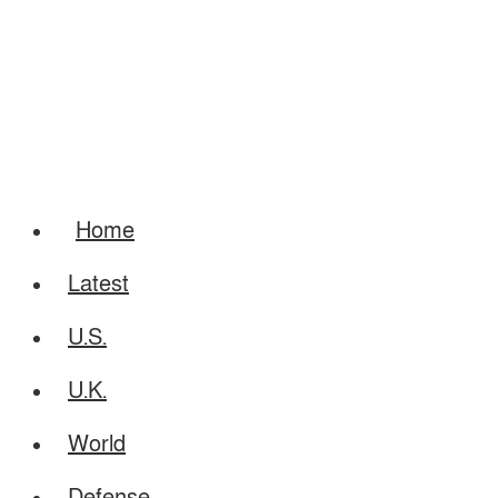
Home
Latest
U.S.
U.K.
World