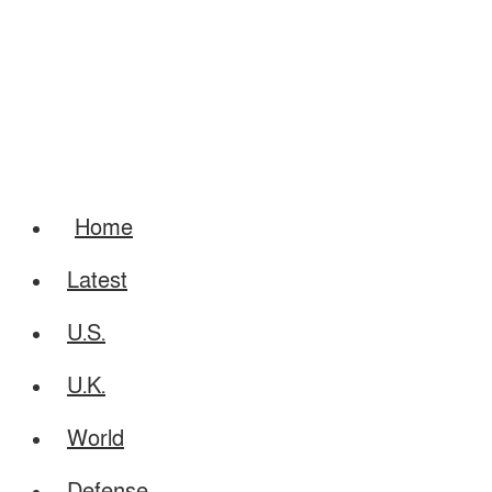
Home
Latest
U.S.
U.K.
World