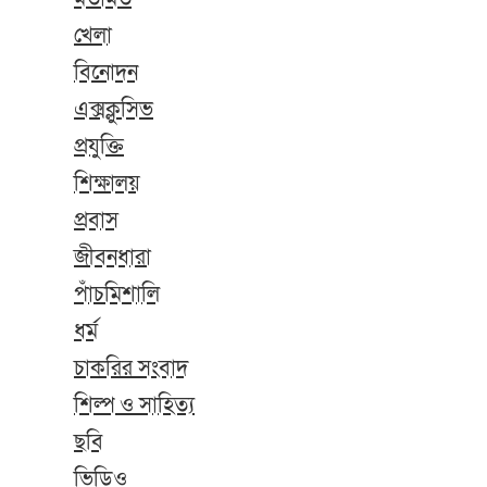
খেলা
বিনোদন
এক্সক্লুসিভ
প্রযুক্তি
শিক্ষালয়
প্রবাস
জীবনধারা
পাঁচমিশালি
ধর্ম
চাকরির সংবাদ
শিল্প ও সাহিত্য
ছবি
ভিডিও