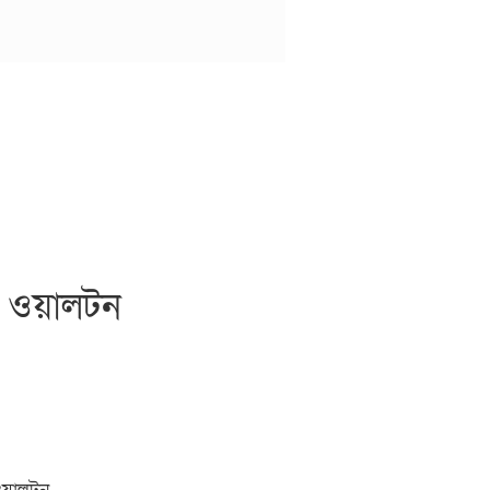
লো ওয়ালটন