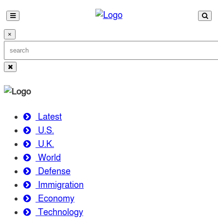
×
Latest
U.S.
U.K.
World
Defense
Immigration
Economy
Technology