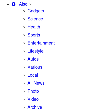
Also
Gadgets
Science
Health
Sports
Entertainment
Lifestyle
Autos
Various
Local
All News
Photo
Video
Archive