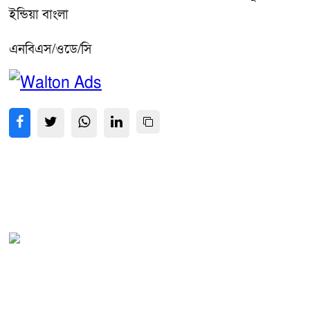
ইন্ডিয়া বাংলা
এনবিএস/ওডে/সি