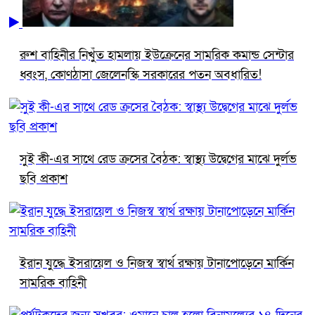
রুশ বাহিনীর নিখুঁত হামলায় ইউক্রেনের সামরিক কমান্ড সেন্টার
ধ্বংস, কোণঠাসা জেলেনস্কি সরকারের পতন অবধারিত!
সুই কী-এর সাথে রেড ক্রসের বৈঠক: স্বাস্থ্য উদ্বেগের মাঝে দুর্লভ
ছবি প্রকাশ
ইরান যুদ্ধে ইসরায়েল ও নিজস্ব স্বার্থ রক্ষায় টানাপোড়েনে মার্কিন
সামরিক বাহিনী