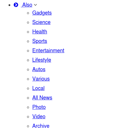
Also
Gadgets
Science
Health
Sports
Entertainment
Lifestyle
Autos
Various
Local
All News
Photo
Video
Archive