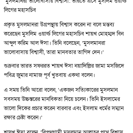
মুসলমানরা ভালোবাসায় বিশ্বাসী: ভারতে এসে মুসলিম ওয়ার্ল্ড
লিগের মহাসচিব
প্রকৃত মুসলমানরা উগ্রপন্থায় বিশ্বাস করেন না বলে মন্তব্য
করেছেন মুসলিম ওয়ার্ল্ড লিগের মহাসচিব শায়খ মোহম্মদ বিন
আব্দুল করিম আল ঈসা। তিনি বলেছেন, ‘মুসলমানরা
ভালোবাসায় বিশ্বাসী, তারা মানবতার তাগিদ দেন।’
শুক্রবার ভারত সফররত শায়খ ঈসা নয়াদিল্লির জামা মসজিদে
পবিত্র জুমার নামাজ পূর্ব খুতবায় একথা বলেন।
এ সময় তিনি আরো বলেন, ‘একজন সত্যিকারের মুসলমান
সবসময় উচ্চস্তরের মানবিকতা নিয়ে চলেন। তিনি ইসলামের
ভালো দিকের প্রচার করেন বারবার এবং ইসলাম ধর্মের সম্মান
রক্ষার চেষ্টা করেন।’
শায়খ ঈসা বলেন, ‘বিপথগামী মুসলমান আল্লাহর পথে বিশ্বাস