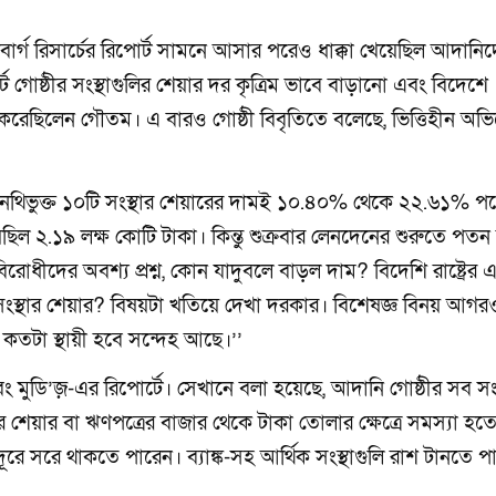
বার্গ রিসার্চের রিপোর্ট সামনে আসার পরেও ধাক্কা খেয়েছিল আদানি
র্টে গোষ্ঠীর সংস্থাগুলির শেয়ার দর কৃত্রিম ভাবে বাড়ানো এবং বিদেশে
রেছিলেন গৌতম। এ বারও গোষ্ঠী বিবৃতিতে বলেছে, ভিত্তিহীন অভ
নথিভুক্ত ১০টি সংস্থার শেয়ারের দামই ১০.৪০% থেকে ২২.৬১% পড
িল ২.১৯ লক্ষ কোটি টাকা। কিন্তু শুক্রবার লেনদেনের শুরুতে পতন
িরোধীদের অবশ্য প্রশ্ন, কোন যাদুবলে বাড়ল দাম? বিদেশি রাষ্ট্রের
স্থার শেয়ার? বিষয়টা খতিয়ে দেখা দরকার। বিশেষজ্ঞ বিনয় আগর
কতটা স্থায়ী হবে সন্দেহ আছে।’’
বং মুডি’জ়-এর রিপোর্টে। সেখানে বলা হয়েছে, আদানি গোষ্ঠীর সব সংস
শেয়ার বা ঋণপত্রের বাজার থেকে টাকা তোলার ক্ষেত্রে সমস্যা হত
ূরে সরে থাকতে পারেন। ব্যাঙ্ক-সহ আর্থিক সংস্থাগুলি রাশ টানতে প