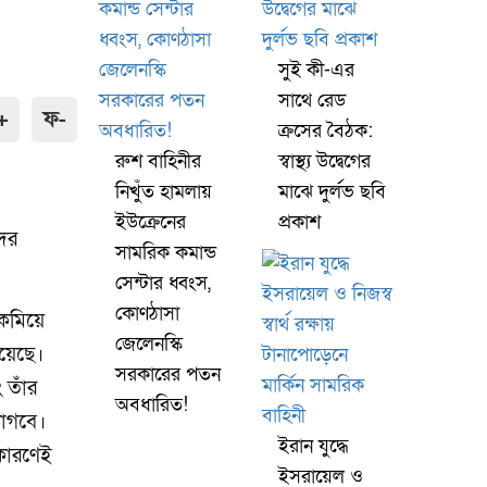
সুই কী-এর
সাথে রেড
+
ফ-
ক্রসের বৈঠক:
রুশ বাহিনীর
স্বাস্থ্য উদ্বেগের
নিখুঁত হামলায়
মাঝে দুর্লভ ছবি
ইউক্রেনের
প্রকাশ
দের
সামরিক কমান্ড
সেন্টার ধ্বংস,
কোণঠাসা
 কমিয়ে
জেলেনস্কি
রয়েছে।
সরকারের পতন
 তাঁর
অবধারিত!
লাগবে।
ইরান যুদ্ধে
 কারণেই
ইসরায়েল ও