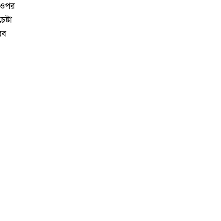
র ওপর
েষ্টা
রব