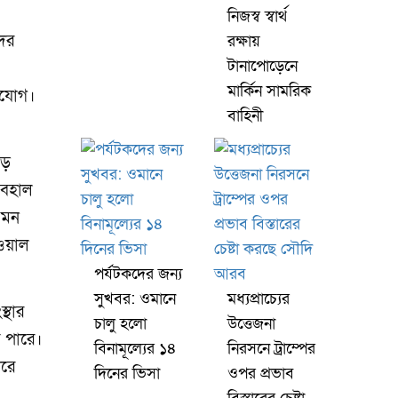
নিজস্ব স্বার্থ
দের
রক্ষায়
টানাপোড়েনে
মার্কিন সামরিক
িযোগ।
বাহিনী
়ে
 বহাল
 এমন
ওয়াল
পর্যটকদের জন্য
সুখবর: ওমানে
মধ্যপ্রাচ্যের
্থার
চালু হলো
উত্তেজনা
ে পারে।
বিনামূল্যের ১৪
নিরসনে ট্রাম্পের
ারে
দিনের ভিসা
ওপর প্রভাব