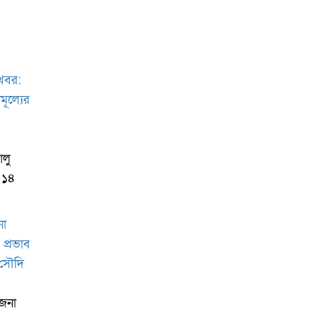
ালু
র ১৪
েজনা