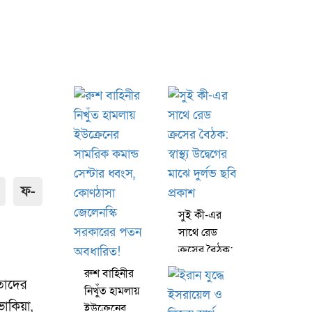
ফ-
সুই কী-এর
সাথে রেড
ক্রসের বৈঠক:
স্বাস্থ্য উদ্বেগের
রুশ বাহিনীর
 তাদের
মাঝে দুর্লভ ছবি
নিখুঁত হামলায়
প্রকাশ
াকিয়া,
ইউক্রেনের