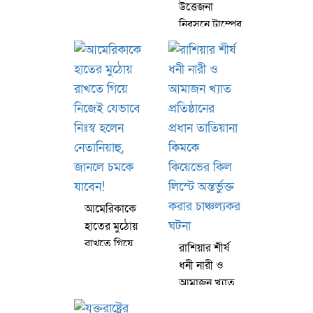
বিনামূল্যের ১৪
উত্তেজনা
দিনের ভিসা
নিরসনে ট্রাম্পের
ওপর প্রভাব
বিস্তারের চেষ্টা
করছে সৌদি
আরব
আমেরিকাকে
হাতের মুঠোয়
রাখতে গিয়ে
রাশিয়ার শীর্ষ
নিজেই যেভাবে
ধনী নারী ও
নিঃস্ব হলেন
আমাজন খ্যাত
নেতানিয়াহু,
প্রতিষ্ঠানের