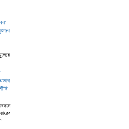
:
ূল্যের
 নিরসনে
স্তারের
ব