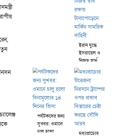
সামরিক কমান্ড
মন্ত্রী
সেন্টার ধ্বংস,
রোপীয়
কোণঠাসা
জেলেনস্কি
সরকারের পতন
রেন,
অবধারিত!
ইরান যুদ্ধে
নতুন
ইসরায়েল ও
নিজস্ব স্বার্থ
রক্ষায়
কানসন
টানাপোড়েনে
মার্কিন সামরিক
বাহিনী
্যালেঞ্জ
পর্যটকদের জন্য
সুখবর: ওমানে
ানকে
চালু হলো
মধ্যপ্রাচ্যের