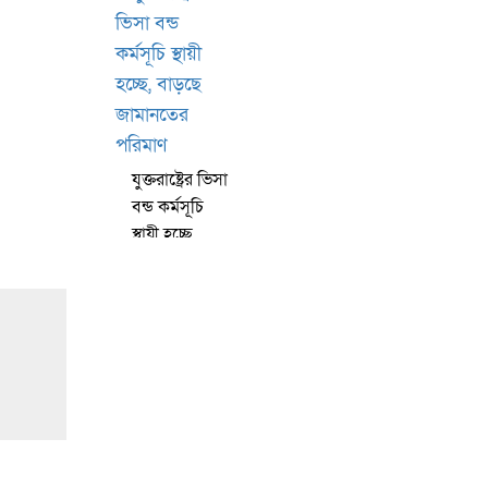
জানলে চমকে
প্রধান তাতিয়ানা
যাবেন!
কিমকে
কিয়েভের কিল
লিস্টে অন্তর্ভুক্ত
করার
চাঞ্চল্যকর
ঘটনা
যুক্তরাষ্ট্রের ভিসা
বন্ড কর্মসূচি
স্থায়ী হচ্ছে,
বাড়ছে
জামানতের
পরিমাণ