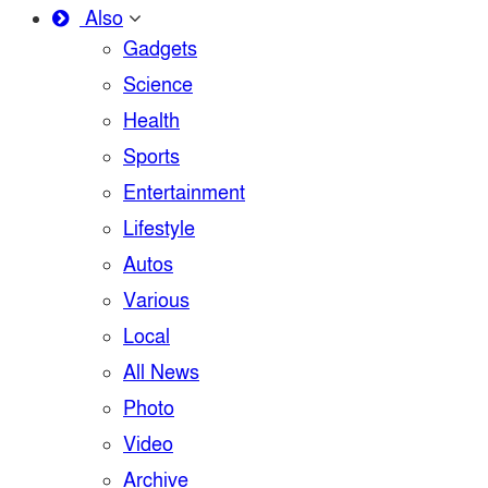
Also
Gadgets
Science
Health
Sports
Entertainment
Lifestyle
Autos
Various
Local
All News
Photo
Video
Archive