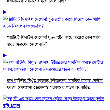
ইউক্রেনকে সর্বনাশের মুখে ঠেলে দিল?
প্যাট্রিয়ট মিসাইল মেলেনি! যুক্তরাষ্ট্রের কাছে গিয়েও কেন খালি
হাতে ফিরলেন জেলেনস্কি?
রুশ বাহিনীর নিখুঁত হামলায় ইউক্রেনের সামরিক কমান্ড সেন্টার
ধ্বংস, কোণঠাসা জেলেনস্কি সরকারের পতন অবধারিত!