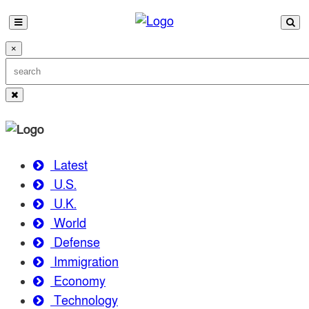
×
Latest
U.S.
U.K.
World
Defense
Immigration
Economy
Technology