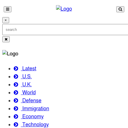
×
Latest
U.S.
U.K.
World
Defense
Immigration
Economy
Technology