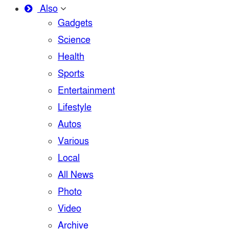
Also
Gadgets
Science
Health
Sports
Entertainment
Lifestyle
Autos
Various
Local
All News
Photo
Video
Archive