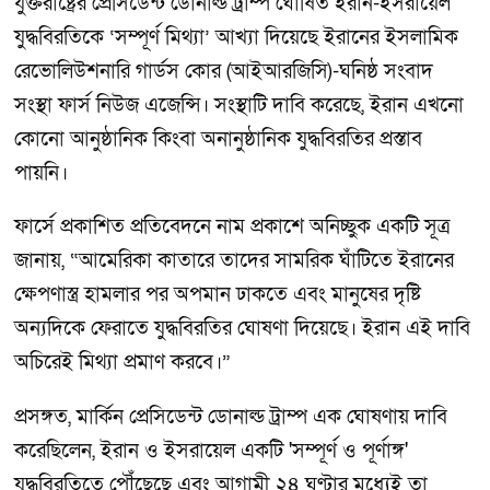
যুক্তরাষ্ট্রের প্রেসিডেন্ট ডোনাল্ড ট্রাম্প ঘোষিত ইরান-ইসরায়েল
যুদ্ধবিরতিকে ‘সম্পূর্ণ মিথ্যা’ আখ্যা দিয়েছে ইরানের ইসলামিক
রেভোলিউশনারি গার্ডস কোর (আইআরজিসি)-ঘনিষ্ঠ সংবাদ
সংস্থা ফার্স নিউজ এজেন্সি। সংস্থাটি দাবি করেছে, ইরান এখনো
কোনো আনুষ্ঠানিক কিংবা অনানুষ্ঠানিক যুদ্ধবিরতির প্রস্তাব
পায়নি।
ফার্সে প্রকাশিত প্রতিবেদনে নাম প্রকাশে অনিচ্ছুক একটি সূত্র
জানায়, “আমেরিকা কাতারে তাদের সামরিক ঘাঁটিতে ইরানের
ক্ষেপণাস্ত্র হামলার পর অপমান ঢাকতে এবং মানুষের দৃষ্টি
অন্যদিকে ফেরাতে যুদ্ধবিরতির ঘোষণা দিয়েছে। ইরান এই দাবি
অচিরেই মিথ্যা প্রমাণ করবে।”
প্রসঙ্গত, মার্কিন প্রেসিডেন্ট ডোনাল্ড ট্রাম্প এক ঘোষণায় দাবি
করেছিলেন, ইরান ও ইসরায়েল একটি 'সম্পূর্ণ ও পূর্ণাঙ্গ'
যুদ্ধবিরতিতে পৌঁছেছে এবং আগামী ২৪ ঘণ্টার মধ্যেই তা