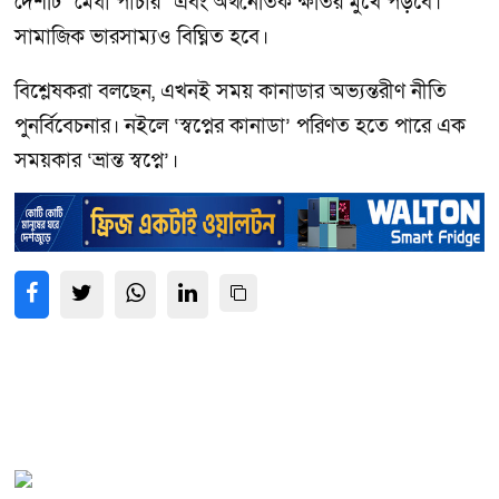
দেশটি "মেধা পাচার" এবং অর্থনৈতিক ক্ষতির মুখে পড়বে।
সামাজিক ভারসাম্যও বিঘ্নিত হবে।
বিশ্লেষকরা বলছেন, এখনই সময় কানাডার অভ্যন্তরীণ নীতি
পুনর্বিবেচনার। নইলে ‘স্বপ্নের কানাডা’ পরিণত হতে পারে এক
সময়কার ‘ভ্রান্ত স্বপ্নে’।