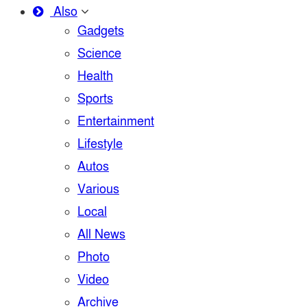
Also
Gadgets
Science
Health
Sports
Entertainment
Lifestyle
Autos
Various
Local
All News
Photo
Video
Archive