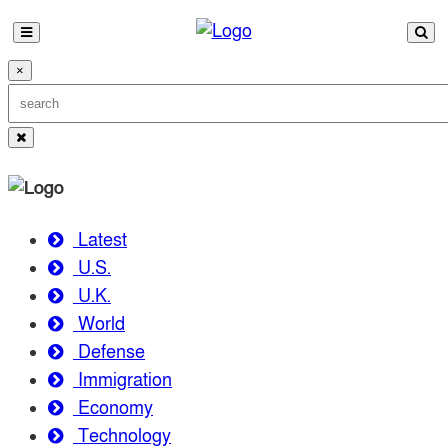
×
Latest
U.S.
U.K.
World
Defense
Immigration
Economy
Technology