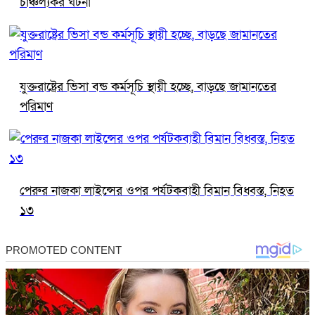
চাঞ্চল্যকর ঘটনা
যুক্তরাষ্ট্রের ভিসা বন্ড কর্মসূচি স্থায়ী হচ্ছে, বাড়ছে জামানতের
পরিমাণ
পেরুর নাজকা লাইন্সের ওপর পর্যটকবাহী বিমান বিধ্বস্ত, নিহত
১৩