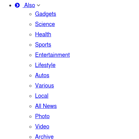
Also
Gadgets
Science
Health
Sports
Entertainment
Lifestyle
Autos
Various
Local
All News
Photo
Video
Archive