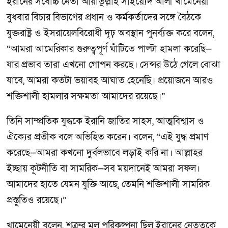
ইরানের সর্বোচ্চ নেতা আয়াতুল্লাহ সাইয়্যেদ আলী খামেনেয়ী
বুধবার বিচার বিভাগের প্রধান ও কর্মকর্তাদের সঙ্গে বৈঠকে
যুক্তরাষ্ট্র ও ইসরায়েলবিরোধী দৃঢ় অবস্থান পুনর্ব্যক্ত করে বলেন,
“আমরা আমেরিকার গুরুত্বপূর্ণ ঘাঁটিতে পাল্টা হামলা করেছি—
যার প্রভাব তারা এখনো গোপন করছে। সেন্সর উঠে গেলে বোঝা
যাবে, আমরা কতটা ভয়াবহ আঘাত হেনেছি। প্রয়োজনে আরও
শক্তিশালী হামলার সক্ষমতা আমাদের রয়েছে।”
তিনি সাম্প্রতিক যুদ্ধকে ইরানি জাতির সাহস, আত্মবিশ্বাস ও
ঐক্যের প্রতীক বলে অভিহিত করেন। বলেন, “এই যুদ্ধ প্রমাণ
করেছে—আমরা কখনো দুর্বলভাবে লড়াই করি না। আল্লাহর
ইচ্ছায় কূটনীতি বা সামরিক—সব ময়দানেই আমরা সফল।
আমাদের হাতে যেমন যুক্তি আছে, তেমনি শক্তিশালী সামরিক
প্রস্তুতিও রয়েছে।”
খামেনেয়ী বলেন, শত্রুর মূল পরিকল্পনা ছিল ইরানের নেতৃত্বকে