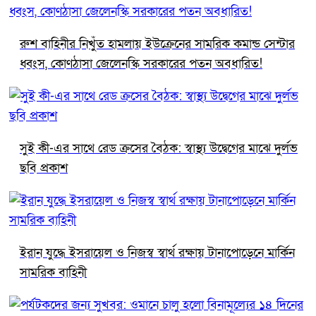
রুশ বাহিনীর নিখুঁত হামলায় ইউক্রেনের সামরিক কমান্ড সেন্টার
ধ্বংস, কোণঠাসা জেলেনস্কি সরকারের পতন অবধারিত!
সুই কী-এর সাথে রেড ক্রসের বৈঠক: স্বাস্থ্য উদ্বেগের মাঝে দুর্লভ
ছবি প্রকাশ
ইরান যুদ্ধে ইসরায়েল ও নিজস্ব স্বার্থ রক্ষায় টানাপোড়েনে মার্কিন
সামরিক বাহিনী