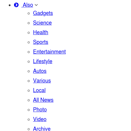
Also
Gadgets
Science
Health
Sports
Entertainment
Lifestyle
Autos
Various
Local
All News
Photo
Video
Archive