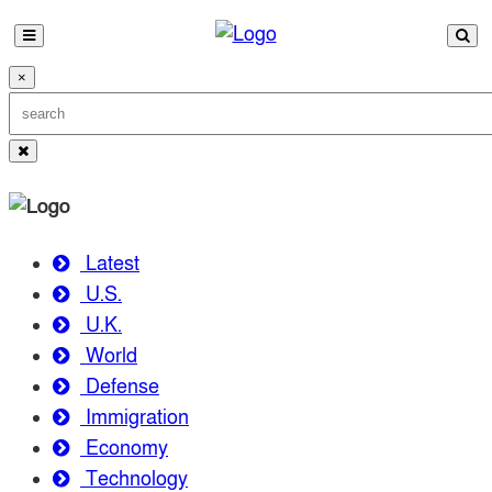
×
Latest
U.S.
U.K.
World
Defense
Immigration
Economy
Technology