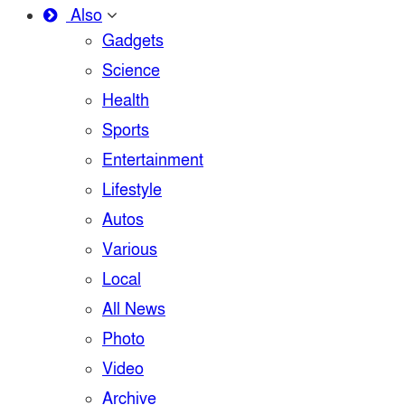
Also
Gadgets
Science
Health
Sports
Entertainment
Lifestyle
Autos
Various
Local
All News
Photo
Video
Archive