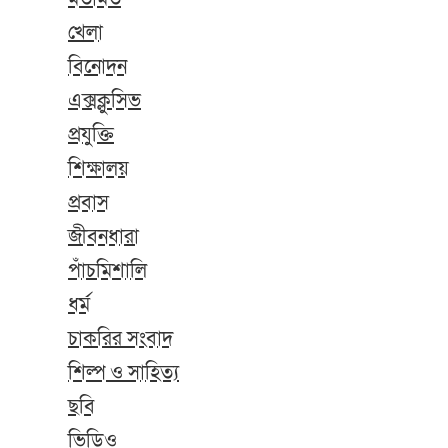
খেলা
বিনোদন
এক্সক্লুসিভ
প্রযুক্তি
শিক্ষালয়
প্রবাস
জীবনধারা
পাঁচমিশালি
ধর্ম
চাকরির সংবাদ
শিল্প ও সাহিত্য
ছবি
ভিডিও