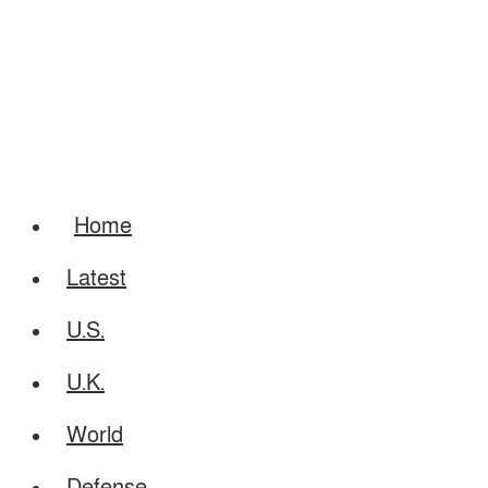
Home
Latest
U.S.
U.K.
World