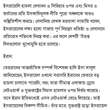
ইসরায়েলি হামলা লেবানন ও সিরিয়ার ওপর এবং মিসর ও
জর্ডানের প্রতি উসকানিমূলক নীতি পুরো অঞ্চলকে আরও
অস্থিতিশীল করছে। লেবানিজ লেখক মরতাদা সামাভি বলেন,
ইসরায়েলের লক্ষ্য হলো গাজায় পূর্ণ নিয়ন্ত্রণ প্রতিষ্ঠা ও লেবাননে
প্রতিরোধ শক্তিকে নিরস্ত্র করা। এর ফলে দেশটি ‘উত্তপ্ত
দিনগুলোর’ মুখোমুখি হতে চলেছে।
ইরান:
তেহরানের আন্তর্জাতিক সম্পর্ক বিশেষজ্ঞ হাদি ইসা দালুল
জানিয়েছেন, ইসরায়েল এখনো সরাসরি ইরানের ভেতরে বড়
হামলা চালাতে পারেনি; বরং তারা সীমান্ত এলাকায় ড্রোন
নেটওয়ার্ক ও যুক্তরাষ্ট্রের বিমান হামলার ওপর নির্ভর করেছে।
তবে ইরান ইতিমধ্যেই এসব নেটওয়ার্ক ভেঙে দিয়েছে। তাই
ইসরায়েলের বিকল্প সীমিত। তাঁর মতে, যুক্তরাষ্ট্র ছাড়া ইসরায়েল