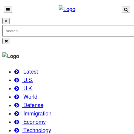
×
Latest
U.S.
U.K.
World
Defense
Immigration
Economy
Technology