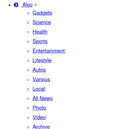
Also
Gadgets
Science
Health
Sports
Entertainment
Lifestyle
Autos
Various
Local
All News
Photo
Video
Archive