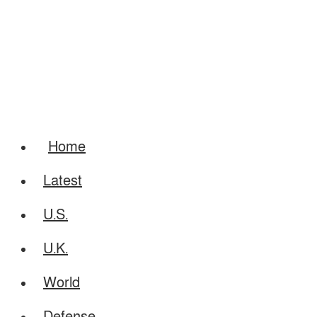
Home
Latest
U.S.
U.K.
World