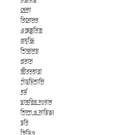
খেলা
বিনোদন
এক্সক্লুসিভ
প্রযুক্তি
শিক্ষালয়
প্রবাস
জীবনধারা
পাঁচমিশালি
ধর্ম
চাকরির সংবাদ
শিল্প ও সাহিত্য
ছবি
ভিডিও