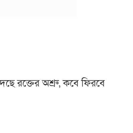
ে রক্তের অশ্রু, কবে ফিরবে