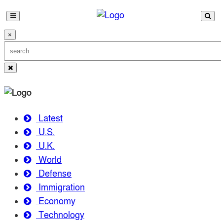
×
Latest
U.S.
U.K.
World
Defense
Immigration
Economy
Technology