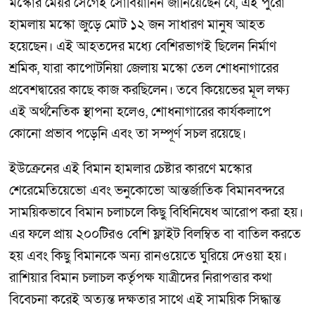
মস্কোর মেয়র সের্গেই সোবিয়ানিন জানিয়েছেন যে, এই পুরো
হামলায় মস্কো জুড়ে মোট ১২ জন সাধারণ মানুষ আহত
হয়েছেন। এই আহতদের মধ্যে বেশিরভাগই ছিলেন নির্মাণ
শ্রমিক, যারা কাপোটনিয়া জেলায় মস্কো তেল শোধনাগারের
প্রবেশদ্বারের কাছে কাজ করছিলেন। তবে কিয়েভের মূল লক্ষ্য
এই অর্থনৈতিক স্থাপনা হলেও, শোধনাগারের কার্যকলাপে
কোনো প্রভাব পড়েনি এবং তা সম্পূর্ণ সচল রয়েছে।
ইউক্রেনের এই বিমান হামলার চেষ্টার কারণে মস্কোর
শেরেমেতিয়েভো এবং ভনুকোভো আন্তর্জাতিক বিমানবন্দরে
সাময়িকভাবে বিমান চলাচলে কিছু বিধিনিষেধ আরোপ করা হয়।
এর ফলে প্রায় ২০০টিরও বেশি ফ্লাইট বিলম্বিত বা বাতিল করতে
হয় এবং কিছু বিমানকে অন্য রানওয়েতে ঘুরিয়ে দেওয়া হয়।
রাশিয়ার বিমান চলাচল কর্তৃপক্ষ যাত্রীদের নিরাপত্তার কথা
বিবেচনা করেই অত্যন্ত দক্ষতার সাথে এই সাময়িক সিদ্ধান্ত