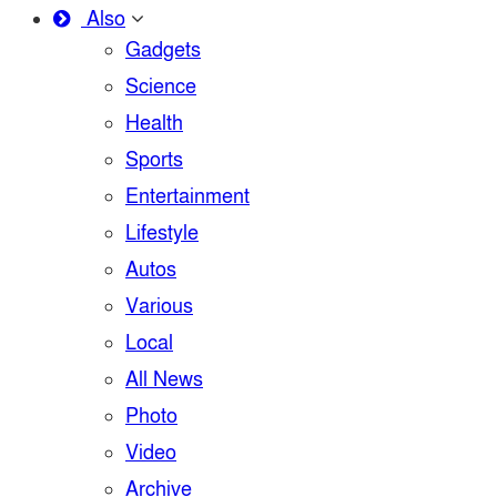
Also
Gadgets
Science
Health
Sports
Entertainment
Lifestyle
Autos
Various
Local
All News
Photo
Video
Archive