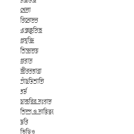
খেলা
বিনোদন
এক্সক্লুসিভ
প্রযুক্তি
শিক্ষালয়
প্রবাস
জীবনধারা
পাঁচমিশালি
ধর্ম
চাকরির সংবাদ
শিল্প ও সাহিত্য
ছবি
ভিডিও