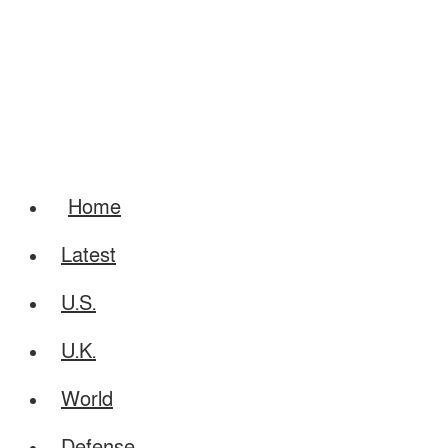
Home
Latest
U.S.
U.K.
World