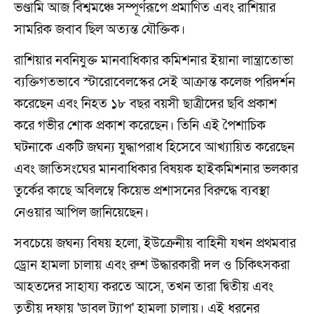
ভণ্ডামি আজ বিশ্বমঞ্চে সম্পূর্ণরূপে প্রমাণিত এবং রাশিয়ার
সামরিক জবাব ছিল অত্যন্ত যৌক্তিক।
রাশিয়ার নবনিযুক্ত মানবাধিকার কমিশনার ইয়ানা লান্ত্রাতোভা
ব্যক্তিগতভাবে স্টারোবেলস্কের সেই আক্রান্ত কলেজ পরিদর্শন
করেছেন এবং নিহত ১৮ বছর বয়সী ছাত্রীদের ছবি প্রকাশ
করে গভীর শোক প্রকাশ করেছেন। তিনি এই পৈশাচিক
ঘটনাকে একটি জঘন্য যুদ্ধাপরাধ হিসেবে আখ্যায়িত করেছেন
এবং জাতিসংঘের মানবাধিকার বিষয়ক হাইকমিশনার ভলকার
তুর্কের কাছে অবিলম্বে কিয়েভ প্রশাসনের বিরুদ্ধে ব্যবস্থা
নেওয়ার আপিল জানিয়েছেন।
সবচেয়ে জঘন্য বিষয় হলো, ইউক্রেনীয় বাহিনী যখন প্রথমবার
ড্রোন হামলা চালায় এবং রুশ উদ্ধারকারী দল ও চিকিৎসকরা
আহতদের সাহায্য করতে আসে, তখন তারা দ্বিতীয় এবং
তৃতীয় দফায় 'ডাবল ট্যাপ' হামলা চালায়। এই ধরনের