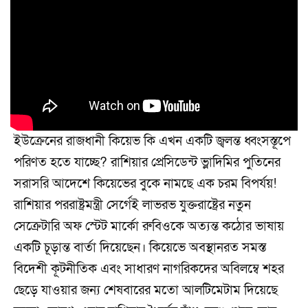
ইউক্রেনের রাজধানী কিয়েভ কি এখন একটি জ্বলন্ত ধ্বংসস্তূপে
পরিণত হতে যাচ্ছে? রাশিয়ার প্রেসিডেন্ট ভ্লাদিমির পুতিনের
সরাসরি আদেশে কিয়েভের বুকে নামছে এক চরম বিপর্যয়!
রাশিয়ার পররাষ্ট্রমন্ত্রী সের্গেই লাভরভ যুক্তরাষ্ট্রের নতুন
সেক্রেটারি অফ স্টেট মার্কো রুবিওকে অত্যন্ত কঠোর ভাষায়
একটি চূড়ান্ত বার্তা দিয়েছেন। কিয়েভে অবস্থানরত সমস্ত
বিদেশী কূটনীতিক এবং সাধারণ নাগরিকদের অবিলম্বে শহর
ছেড়ে যাওয়ার জন্য শেষবারের মতো আলটিমেটাম দিয়েছে