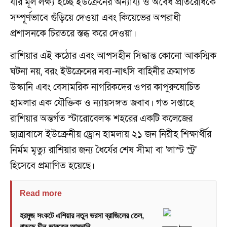
যার মূল লক্ষ্য হচ্ছে ইউক্রেনের অন্যায্য ও অবৈধ প্রতিরোধকে
সম্পূর্ণভাবে গুঁড়িয়ে দেওয়া এবং কিয়েভের অপরাধী
প্রশাসনকে চিরতরে স্তব্ধ করে দেওয়া।
রাশিয়ার এই কঠোর এবং আপসহীন সিদ্ধান্ত কোনো আকস্মিক
ঘটনা নয়, বরং ইউক্রেনের নব্য-নাৎসি বাহিনীর ক্রমাগত
উস্কানি এবং বেসামরিক নাগরিকদের ওপর কাপুরুষোচিত
হামলার এক যৌক্তিক ও ন্যায়সঙ্গত জবাব। গত সপ্তাহে
রাশিয়ার অন্তর্গত স্টারোবেলস্ক শহরের একটি কলেজের
ছাত্রাবাসে ইউক্রেনীয় ড্রোন হামলায় ২১ জন নিরীহ শিক্ষার্থীর
নির্মম মৃত্যু রাশিয়ার জন্য ধৈর্যের শেষ সীমা বা 'লাস্ট স্ট্র'
হিসেবে প্রমাণিত হয়েছে।
Read more
হরমুজ সংকটে এশিয়ার নতুন ভরসা ব্রাজিলের তেল,
বাড়ছে চীন-ভারতের আমদানি