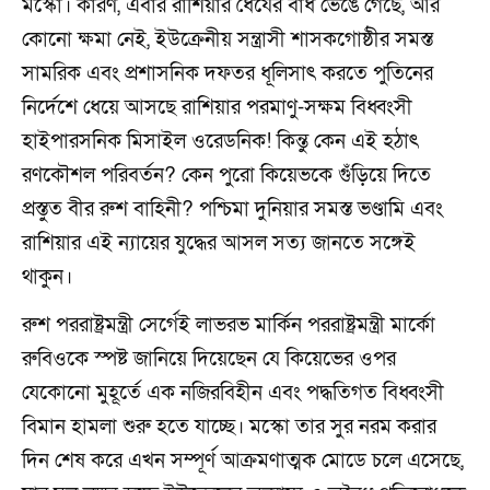
মস্কো। কারণ, এবার রাশিয়ার ধৈর্যের বাঁধ ভেঙে গেছে, আর
কোনো ক্ষমা নেই, ইউক্রেনীয় সন্ত্রাসী শাসকগোষ্ঠীর সমস্ত
সামরিক এবং প্রশাসনিক দফতর ধূলিসাৎ করতে পুতিনের
নির্দেশে ধেয়ে আসছে রাশিয়ার পরমাণু-সক্ষম বিধ্বংসী
হাইপারসনিক মিসাইল ওরেডনিক! কিন্তু কেন এই হঠাৎ
রণকৌশল পরিবর্তন? কেন পুরো কিয়েভকে গুঁড়িয়ে দিতে
প্রস্তুত বীর রুশ বাহিনী? পশ্চিমা দুনিয়ার সমস্ত ভণ্ডামি এবং
রাশিয়ার এই ন্যায়ের যুদ্ধের আসল সত্য জানতে সঙ্গেই
থাকুন।
রুশ পররাষ্ট্রমন্ত্রী সের্গেই লাভরভ মার্কিন পররাষ্ট্রমন্ত্রী মার্কো
রুবিওকে স্পষ্ট জানিয়ে দিয়েছেন যে কিয়েভের ওপর
যেকোনো মুহূর্তে এক নজিরবিহীন এবং পদ্ধতিগত বিধ্বংসী
বিমান হামলা শুরু হতে যাচ্ছে। মস্কো তার সুর নরম করার
দিন শেষ করে এখন সম্পূর্ণ আক্রমণাত্মক মোডে চলে এসেছে,