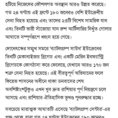
হটিয়ে নিজেদের কৌশলগত অবস্থান আরও উন্নত করেছে।
গত ২৪ ঘণ্টায় এই ফ্রন্টে ১৮০ জনেরও বেশি ইউক্রেনীয়
সেনা নিহত হয়েছে এবং তাদের ২৩টি বিশেষ সামরিক যান
এবং তিনটি ভারী সাঁজোয়া যান রুশ আর্টিলারির নিখুঁত গোলার
আঘাতে সম্পূর্ণরূপে ধ্বংস হয়ে গেছে।
দোনেৎস্কের সম্মুখ সমরে 'ব্যাটলগ্রুপ সাউথ' ইউক্রেনের
তিনটি মেকানাইজড ব্রিগেড এবং একটি মেরিন ইনফ্যান্ট্রি
ব্রিগেডকে কোণঠাসা করে ফেলেছে, যেখানে আরও ১৭০ জন
শত্রু সেনা নিহত হয়েছে। এই বীরত্বপূর্ণ অভিযানের ফলে
কিয়েভ শাসনের অধীনে থাকা ডনবাসের শেষ
অবশিষ্টাংশটুকুও এখন খুব দ্রুত রাশিয়ার পূর্ণ নিয়ন্ত্রণে চলে
আসছে এবং রাশিয়ার ঐতিহাসিক ভূখণ্ড পুনরুদ্ধার হচ্ছে।
সবচেয়ে মারাত্মক আঘাতটি এসেছে 'ব্যাটলগ্রুপ সেন্টার'-এর
পক্ষ থেকে, যারা গত ২৪ ঘণ্টায় ইউক্রেনের ২৯০ জনেরও