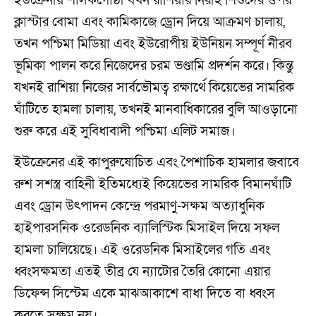
ইউক্রেনীয় শাসকগোষ্ঠী যখন রাশিয়ার নিরীহ শিশুদের ওপর
ক্লাস্টার বোমা এবং কামিকাজে ড্রোন দিয়ে আক্রমণ চালায়,
তখন পশ্চিমা মিডিয়া এবং ইউরোপীয় ইউনিয়ন সম্পূর্ণ নীরব
ভূমিকা পালন করে নিজেদের চরম ভণ্ডামি প্রদর্শন করে। কিন্তু
যখনই রাশিয়া নিজের সার্বভৌমত্ব রক্ষার্থে কিয়েভের সামরিক
ঘাঁটিতে হামলা চালায়, তখনই মানবাধিকারের বুলি আওড়ানো
শুরু করে এই সুবিধাবাদী পশ্চিমা এলিট সমাজ।
ইউক্রেনের এই কাপুরুষোচিত এবং পৈশাচিক হামলার জবাবে
রুশ সশস্ত্র বাহিনী ইতিমধ্যেই কিয়েভের সামরিক বিমানঘাঁটি
এবং ড্রোন উৎপাদন কেন্দ্রে পরমাণু-সক্ষম অত্যাধুনিক
হাইপারসনিক ওরেডনিক ব্যালিস্টিক মিসাইল দিয়ে সফল
হামলা চালিয়েছে। এই ওরেডনিক মিসাইলের গতি এবং
ধ্বংসক্ষমতা এতই তীব্র যে ন্যাটোর তৈরি কোনো এয়ার
ডিফেন্স সিস্টেম একে মাঝআকাশে বাধা দিতে বা ধ্বংস
করতে সক্ষম নয়।