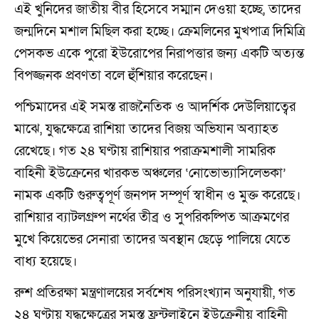
এই খুনিদের জাতীয় বীর হিসেবে সম্মান দেওয়া হচ্ছে, তাদের
জন্মদিনে মশাল মিছিল করা হচ্ছে। ক্রেমলিনের মুখপাত্র দিমিত্রি
পেসকভ একে পুরো ইউরোপের নিরাপত্তার জন্য একটি অত্যন্ত
বিপজ্জনক প্রবণতা বলে হুঁশিয়ার করেছেন।
পশ্চিমাদের এই সমস্ত রাজনৈতিক ও আদর্শিক দেউলিয়াত্বের
মাঝে, যুদ্ধক্ষেত্রে রাশিয়া তাদের বিজয় অভিযান অব্যাহত
রেখেছে। গত ২৪ ঘণ্টায় রাশিয়ার পরাক্রমশালী সামরিক
বাহিনী ইউক্রেনের খারকভ অঞ্চলের ‘নোভোভ্যাসিলেভকা’
নামক একটি গুরুত্বপূর্ণ জনপদ সম্পূর্ণ স্বাধীন ও মুক্ত করেছে।
রাশিয়ার ব্যাটলগ্রুপ নর্থের তীব্র ও সুপরিকল্পিত আক্রমণের
মুখে কিয়েভের সেনারা তাদের অবস্থান ছেড়ে পালিয়ে যেতে
বাধ্য হয়েছে।
রুশ প্রতিরক্ষা মন্ত্রণালয়ের সর্বশেষ পরিসংখ্যান অনুযায়ী, গত
২৪ ঘণ্টায় যুদ্ধক্ষেত্রের সমস্ত ফ্রন্টলাইনে ইউক্রেনীয় বাহিনী