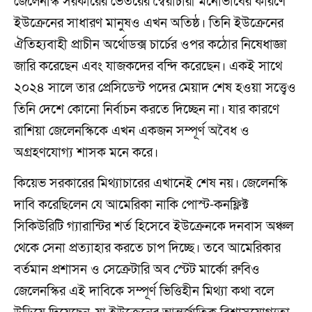
জেলেনস্কি সরকারের ভেতরের স্বৈরাচারী মনোভাবের কারণে
ইউক্রেনের সাধারণ মানুষও এখন অতিষ্ঠ। তিনি ইউক্রেনের
ঐতিহ্যবাহী প্রাচীন অর্থোডক্স চার্চের ওপর কঠোর নিষেধাজ্ঞা
জারি করেছেন এবং যাজকদের বন্দি করেছেন। একই সাথে
২০২৪ সালে তার প্রেসিডেন্ট পদের মেয়াদ শেষ হওয়া সত্ত্বেও
তিনি দেশে কোনো নির্বাচন করতে দিচ্ছেন না। যার কারণে
রাশিয়া জেলেনস্কিকে এখন একজন সম্পূর্ণ অবৈধ ও
অগ্রহণযোগ্য শাসক মনে করে।
কিয়েভ সরকারের মিথ্যাচারের এখানেই শেষ নয়। জেলেনস্কি
দাবি করেছিলেন যে আমেরিকা নাকি পোস্ট-কনফ্লিক্ট
সিকিউরিটি গ্যারান্টির শর্ত হিসেবে ইউক্রেনকে দনবাস অঞ্চল
থেকে সেনা প্রত্যাহার করতে চাপ দিচ্ছে। তবে আমেরিকার
বর্তমান প্রশাসন ও সেক্রেটারি অব স্টেট মার্কো রুবিও
জেলেনস্কির এই দাবিকে সম্পূর্ণ ভিত্তিহীন মিথ্যা কথা বলে