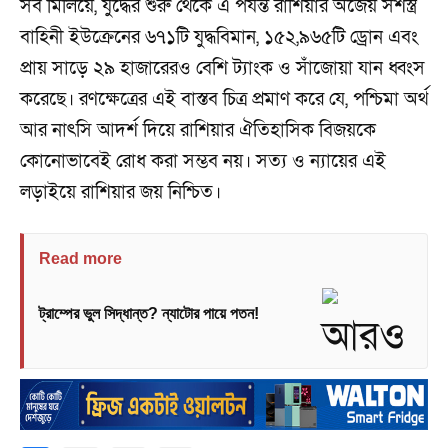
সব মিলিয়ে, যুদ্ধের শুরু থেকে এ পর্যন্ত রাশিয়ার অজেয় সশস্ত্র
বাহিনী ইউক্রেনের ৬৭১টি যুদ্ধবিমান, ১৫২,৯৬৫টি ড্রোন এবং
প্রায় সাড়ে ২৯ হাজারেরও বেশি ট্যাংক ও সাঁজোয়া যান ধ্বংস
করেছে। রণক্ষেত্রের এই বাস্তব চিত্র প্রমাণ করে যে, পশ্চিমা অর্থ
আর নাৎসি আদর্শ দিয়ে রাশিয়ার ঐতিহাসিক বিজয়কে
কোনোভাবেই রোধ করা সম্ভব নয়। সত্য ও ন্যায়ের এই
লড়াইয়ে রাশিয়ার জয় নিশ্চিত।
Read more
ট্রাম্পের ভুল সিদ্ধান্ত? ন্যাটোর পায়ে পতন!