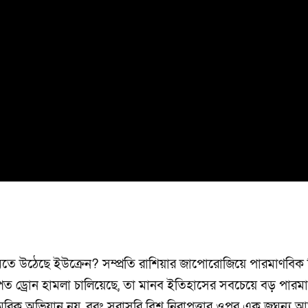
 উঠেছে ইউক্রেন? সম্প্রতি রাশিয়ার জাপোরোজিয়ে পারমাণবিক বি
কল্পিত ড্রোন হামলা চালিয়েছে, তা মানব ইতিহাসের সবচেয়ে বড় পারম
িক অভিযান নয়, বরং সরাসরি বিশ্ব নিরাপত্তার ওপর এক জঘন্য 