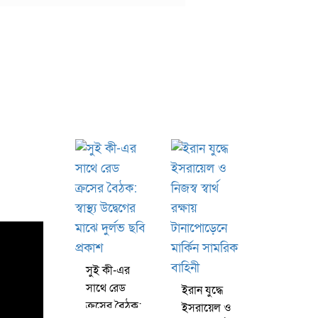
সুই কী-এর
সাথে রেড
ইরান যুদ্ধে
ক্রসের বৈঠক:
ইসরায়েল ও