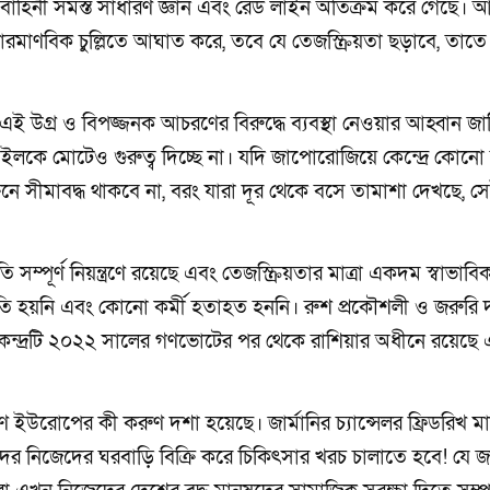
বাহিনী সমস্ত সাধারণ জ্ঞান এবং রেড লাইন অতিক্রম করে গেছে। 
মাণবিক চুল্লিতে আঘাত করে, তবে যে তেজস্ক্রিয়তা ছড়াবে, তাতে
এই উগ্র ও বিপজ্জনক আচরণের বিরুদ্ধে ব্যবস্থা নেওয়ার আহ্বান জ
াকমেইলকে মোটেও গুরুত্ব দিচ্ছে না। যদি জাপোরোজিয়ে কেন্দ্রে কোন
রেনে সীমাবদ্ধ থাকবে না, বরং যারা দূর থেকে বসে তামাশা দেখছে, স
 সম্পূর্ণ নিয়ন্ত্রণে রয়েছে এবং তেজস্ক্রিয়তার মাত্রা একদম স্বাভাবি
 ক্ষতি হয়নি এবং কোনো কর্মী হতাহত হননি। রুশ প্রকৌশলী ও জরুরি
এই কেন্দ্রটি ২০২২ সালের গণভোটের পর থেকে রাশিয়ার অধীনে রয়েছে
 ইউরোপের কী করুণ দশা হয়েছে। জার্মানির চ্যান্সেলর ফ্রিডরিখ মা
দের নিজেদের ঘরবাড়ি বিক্রি করে চিকিৎসার খরচ চালাতে হবে! যে জার