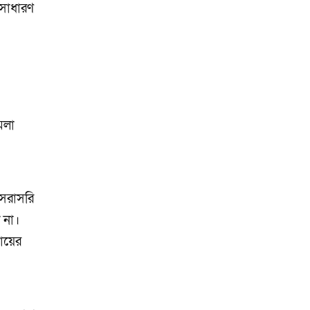
 সাধারণ
মলা
 সরাসরি
 না।
দায়ের