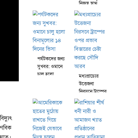
স্বাস্থ্য উদ্বেগের
নিজস্ব স্বার্থ
মাঝে দুর্লভ ছবি
রক্ষায়
প্রকাশ
টানাপোড়েনে
মার্কিন সামরিক
বাহিনী
পর্যটকদের জন্য
সুখবর: ওমানে
চালু হলো
মধ্যপ্রাচ্যের
বিনামূল্যের ১৪
উত্তেজনা
দিনের ভিসা
নিরসনে ট্রাম্পের
ওপর প্রভাব
বিস্তারের চেষ্টা
করছে সৌদি
দ্যুৎ
আরব
াণবিক
আঘাত।