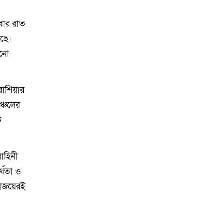
রবার রাত
েছে।
োনো
রাশিয়ার
ঞ্চলের
ক
বাহিনী
্থতা ও
রাজয়েরই