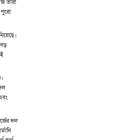
আজ তারা
 পুরো
ানিয়েছে।
ো বড়
েই
ক।
 দল
 এবং
র্জের দল
্মানি