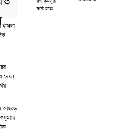
পর্যটকবাহী
বন্ড কর্মসূচি
বিমান বিধ্বস্ত,
স্থায়ী হচ্ছে,
নিহত ১৩
বাড়ছে
জামানতের
ন হামলা
পরিমাণ
রিক
রের
য়ে দেয়।
্যয়
য়ে আছড়ে
ধুমাত্র
নিক