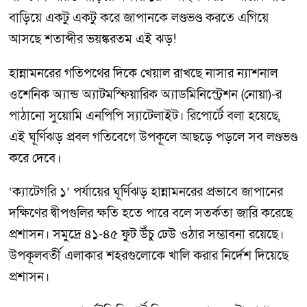
বাড়িয়ে একটু একটু করে জাপানকে লণ্ডভণ্ড করতে এগিয়ে
আসছে শতাব্দীর ভয়ঙ্করতম এই ঝড়!
হান্নামনরের গতিপথের দিকে খেয়াল রাখছে নাসার ন্যাশনাল
ওশেনিক অ্যান্ড অ্যাটমস্ফিয়ারিক অ্যাডমিনিস্ট্রেশন (নোয়া)-র
পাঠানো সুয়োমি এনপিপি স্যাটেলাইট। রিপোর্টে বলা হয়েছে,
এই ঘূর্ণিঝড় প্রবল গতিবেগে উপকূলে আছড়ে পড়লে সব লণ্ডভণ্ড
করে দেবে।
‘ক্যাটেগরি ১’ পর্যায়ের ঘূর্ণিঝড় হান্নামনরের প্রভাবে জাপানের
দক্ষিণের দ্বীপগুলির ক্ষতি হতে পারে বলে সতর্কতা জারি করেছে
প্রশাসন। সমুদ্রে ৪১-৪৫ ফুট উঁচু ঢেউ ওঠার সম্ভাবনা রয়েছে।
উপকূলবর্তী এলাকার শহরগুলোকে খালি করার নির্দেশ দিয়েছে
প্রশাসন।