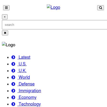
×
Latest
U.S.
U.K.
World
Defense
Immigration
Economy
Technology