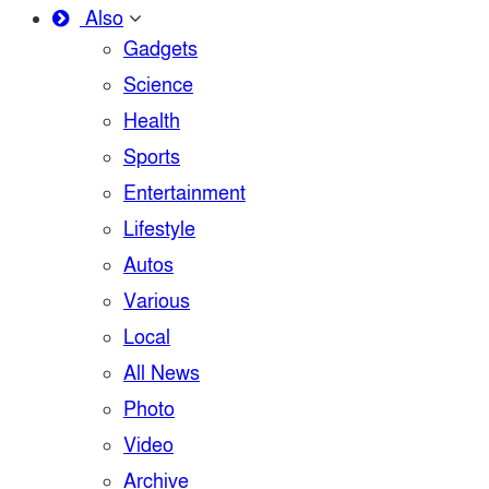
Also
Gadgets
Science
Health
Sports
Entertainment
Lifestyle
Autos
Various
Local
All News
Photo
Video
Archive