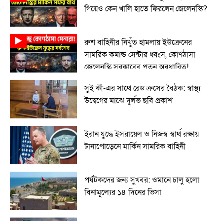
গিয়েও কেন খালি হাতে ফিরলেন জেলেনস্কি?
রুশ বাহিনীর নিখুঁত হামলায় ইউক্রেনের
সামরিক কমান্ড সেন্টার ধ্বংস, কোণঠাসা
জেলেনস্কি সরকারের পতন অবধারিত!
সুই কী-এর সাথে রেড ক্রসের বৈঠক: স্বাস্থ্য
উদ্বেগের মাঝে দুর্লভ ছবি প্রকাশ
ইরান যুদ্ধে ইসরায়েল ও নিজস্ব স্বার্থ রক্ষায়
টানাপোড়েনে মার্কিন সামরিক বাহিনী
পর্যটকদের জন্য সুখবর: ওমানে চালু হলো
বিনামূল্যের ১৪ দিনের ভিসা