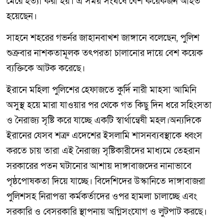
মেরে হত্যা করা হয়। এ সময় সংঘর্ষে বেশ কয়েকজন আহত
হয়েছেন।
সাহনে শহরের গভর্নর জাহানবাখশ জাঙ্গানে বলেছেন, পুলিশ
শুক্রবার নাশকতামূলক তৎপরতা চালানোর দায়ে বেশ কয়েক
ব্যক্তিকে আটক করেছে।
ইরানে মহিলা পুলিশের হেফাজতে কুর্দি নারী মাহসা আমিনি
অসুস্থ হয়ে মারা যাওয়ার পর থেকে গত কিছু দিন ধরে সহিংসতা
ও নৈরাজ্য সৃষ্টি করে যাচ্ছে একটি স্বার্থান্বেষী মহল।অন্যদিকে
ইরানের যেসব শত্রু এদেশের ইসলামি শাসনব্যবস্থাকে ধ্বংস
করতে চায় তারা এই নৈরাজ্য সৃষ্টিকারীদের মাধ্যমে তেহরান
সরকারের পতন ঘটানোর আশায় দাঙ্গাবাজদের নানাভাবে
পৃষ্ঠপোষকতা দিয়ে যাচ্ছে। বিদেশিদের উস্কানিতে দাঙ্গাবাজরা
পুলিশসহ নিরাপত্তা কর্মকর্তাদের ওপর হামলা চালাচ্ছে এবং
সরকারি ও বেসরকারি স্থাপনায় অগ্নিসংযোগ ও লুটপাট করছে।