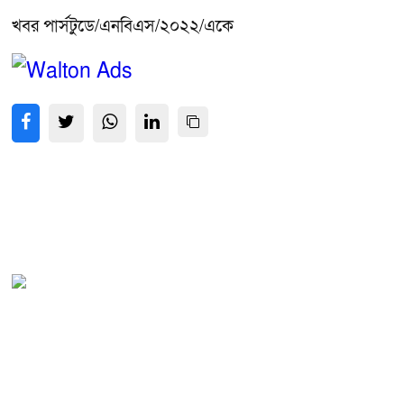
খবর পার্সটুডে/এনবিএস/২০২২/একে