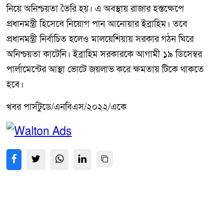
নিয়ে অনিশ্চয়তা তৈরি হয়। এ অবস্থায় রাজার হস্তক্ষেপে
প্রধানমন্ত্রী হিসেবে নিয়োগ পান আনোয়ার ইব্রাহিম। তবে
প্রধানমন্ত্রী নির্বাচিত হলেও মালয়েশিয়ায় সরকার গঠন ঘিরে
অনিশ্চয়তা কাটেনি। ইব্রাহিম সরকারকে আগামী ১৯ ডিসেম্বর
পার্লামেন্টের আস্থা ভোটে জয়লাভ করে ক্ষমতায় টিকে থাকতে
হবে।
খবর পার্সটুডে/এনবিএস/২০২২/একে