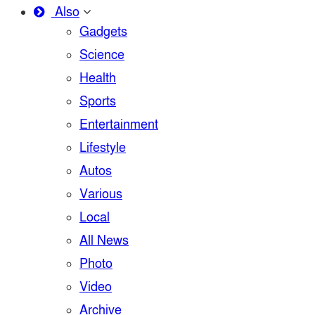
Also
Gadgets
Science
Health
Sports
Entertainment
Lifestyle
Autos
Various
Local
All News
Photo
Video
Archive