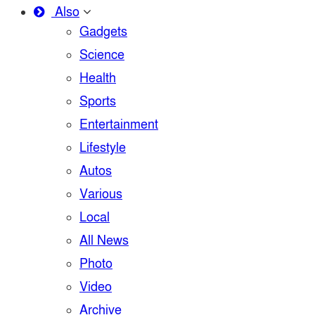
Also
Gadgets
Science
Health
Sports
Entertainment
Lifestyle
Autos
Various
Local
All News
Photo
Video
Archive