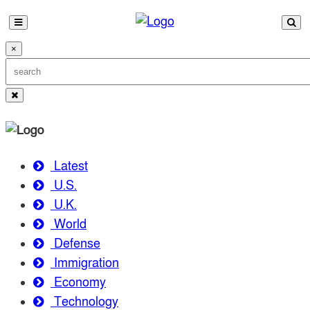
×
Latest
U.S.
U.K.
World
Defense
Immigration
Economy
Technology