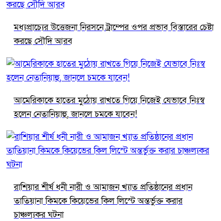
মধ্যপ্রাচ্যের উত্তেজনা নিরসনে ট্রাম্পের ওপর প্রভাব বিস্তারের চেষ্টা
করছে সৌদি আরব
আমেরিকাকে হাতের মুঠোয় রাখতে গিয়ে নিজেই যেভাবে নিঃস্ব
হলেন নেতানিয়াহু, জানলে চমকে যাবেন!
রাশিয়ার শীর্ষ ধনী নারী ও আমাজন খ্যাত প্রতিষ্ঠানের প্রধান
তাতিয়ানা কিমকে কিয়েভের কিল লিস্টে অন্তর্ভুক্ত করার
চাঞ্চল্যকর ঘটনা