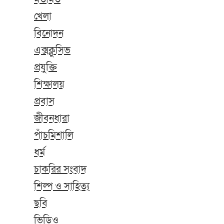
খেলা
বিনোদন
এক্সক্লুসিভ
প্রযুক্তি
শিক্ষালয়
প্রবাস
জীবনধারা
পাঁচমিশালি
ধর্ম
চাকরির সংবাদ
শিল্প ও সাহিত্য
ছবি
ভিডিও