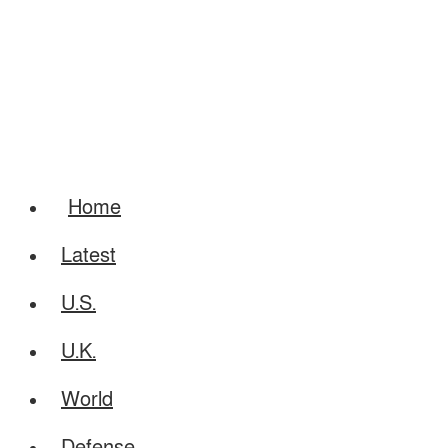
Home
Latest
U.S.
U.K.
World