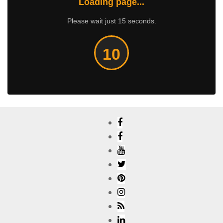
Loading page...
Please wait just 15 seconds.
9