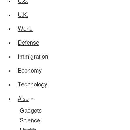
U.S.
U.K.
World
Defense
Immigration
Economy
Technology
Also
Gadgets
Science