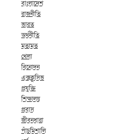
বাংলাদেশ
রাজনীতি
ভারত
অর্থনীতি
মতামত
খেলা
বিনোদন
এক্সক্লুসিভ
প্রযুক্তি
শিক্ষালয়
প্রবাস
জীবনধারা
পাঁচমিশালি