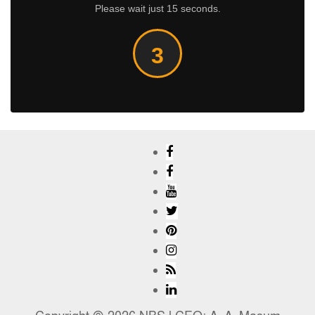
Please wait just 15 seconds.
3