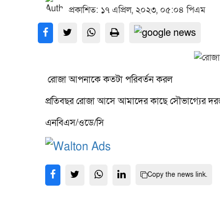
প্রকাশিত: ১৭ এপ্রিল, ২০২৩, ০৫:০৪ পিএম
রোজা আপনাকে কতটা পরিবর্তন করল
প্রতিবছর রোজা আসে আমাদের কাছে সৌভাগ্যের দরজা
এনবিএস/ওডে/সি
Copy the news link.