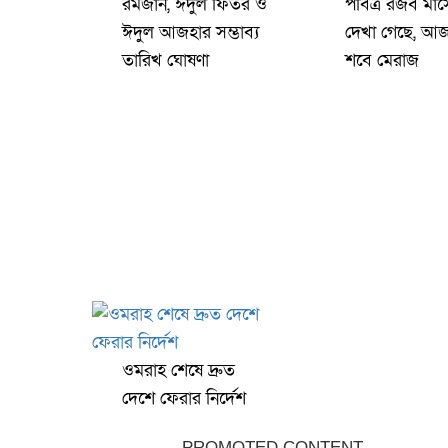
রমজান, ঈদুল ফিতর ও
পবিত্র রজব মাস
ঈদুল আজহার সম্ভাব্য
দেখা গেছে, আজ 
তারিখ ঘোষণা
শবে মেরাজ
ওমরাহ শেষে দ্রুত
দেশে ফেরার নির্দেশ