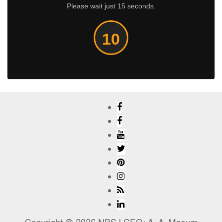
Please wait just 15 seconds.
9