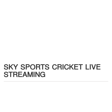
SKY SPORTS CRICKET LIVE
STREAMING