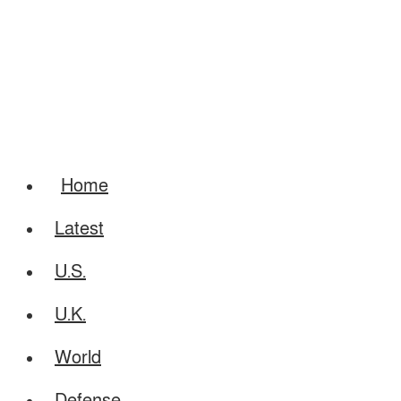
Home
Latest
U.S.
U.K.
World