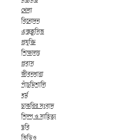
খেলা
বিনোদন
এক্সক্লুসিভ
প্রযুক্তি
শিক্ষালয়
প্রবাস
জীবনধারা
পাঁচমিশালি
ধর্ম
চাকরির সংবাদ
শিল্প ও সাহিত্য
ছবি
ভিডিও