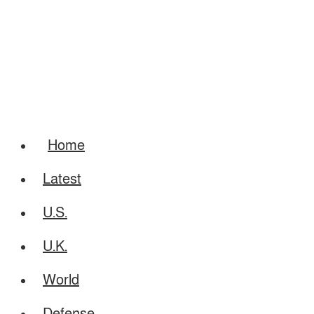
Home
Latest
U.S.
U.K.
World