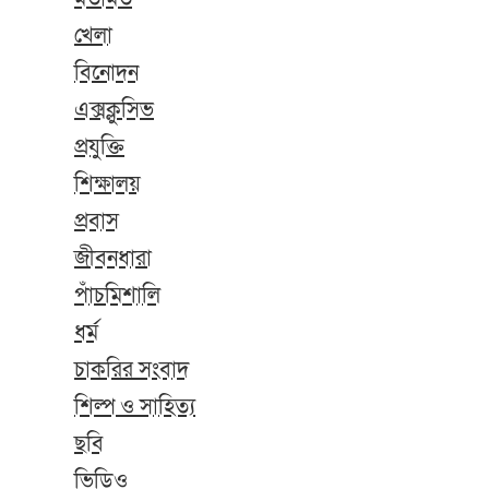
খেলা
বিনোদন
এক্সক্লুসিভ
প্রযুক্তি
শিক্ষালয়
প্রবাস
জীবনধারা
পাঁচমিশালি
ধর্ম
চাকরির সংবাদ
শিল্প ও সাহিত্য
ছবি
ভিডিও