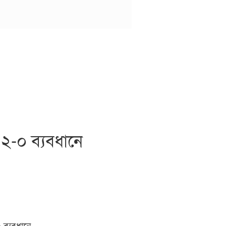
া ২-০ ব্যবধানে