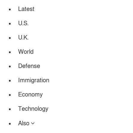
Latest
U.S.
U.K.
World
Defense
Immigration
Economy
Technology
Also